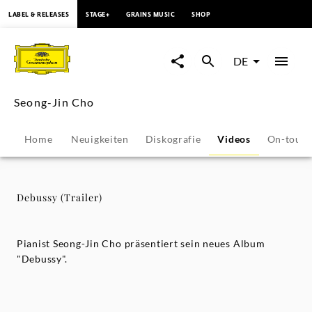
springen
LABEL & RELEASES
STAGE+
GRAINS MUSIC
SHOP
Debussy
(Trailer)
DE
-
Seong-Jin Cho
Seong-
Home
Neuigkeiten
Diskografie
Videos
On-tour
Jin
Cho
Debussy (Trailer)
|
Pianist Seong-Jin Cho präsentiert sein neues Album
Deutsche
"Debussy".
Grammophon