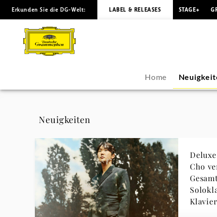
Erkunden Sie die DG-Welt:
LABEL & RELEASES
STAGE+
G
Seong-
Jin
Cho
Home
Neuigkeit
-
Neuigkeiten
Neuigkeiten
|
Deluxe
Deutsche
Cho ve
Gesamt
Grammophon
Solokl
Klavie