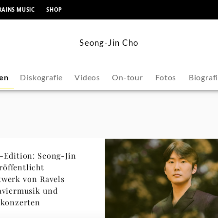
springen
RAINS MUSIC
SHOP
Seong-Jin Cho
en
Diskografie
Videos
On-tour
Fotos
Biograf
-Edition: Seong-Jin
röffentlicht
werk von Ravels
aviermusik und
rkonzerten