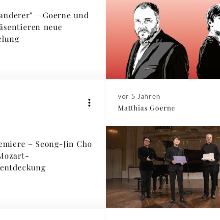
anderer" – Goerne und
äsentieren neue
elung
vor 5 Jahren
Matthias Goerne
emiere – Seong-Jin Cho
 Mozart-
entdeckung