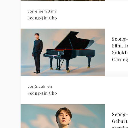
vor einem Jahr
Seong-Jin Cho
Seong-
Sämtli
Solokla
Carneg
vor 2 Jahren
Seong-Jin Cho
Seong-
Geburts
atemb