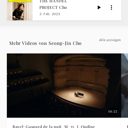
THE HANDEL
III.
PROJECT Cho
3. Feb. 2023
Allemande
-
Alle anzeigen
Mehr Videos von Seong-Jin Cho
Seong-
Jin
Cho
|
Deutsche
06:22
Grammophon
Ravel: Gaspard de la nuit, M. 55, I. Ondine