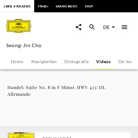
springen
LABEL & RELEASES
STAGE+
GRAINS MUSIC
SHOP
Handel:
Suite
DE
No.
Seong-Jin Cho
8
Home
Neuigkeiten
Diskografie
Videos
On-tour
in
F
Handel: Suite No. 8 in F Minor, HWV 433: III.
Allemande
Minor,
HWV
433: