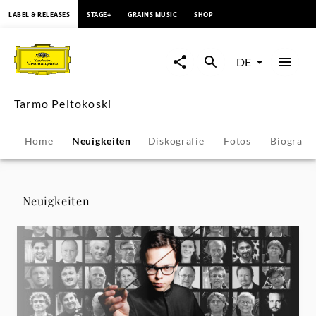
springen
LABEL & RELEASES
STAGE+
GRAINS MUSIC
SHOP
Tarmo
Peltokoski
DE
-
Tarmo Peltokoski
Neuigkeiten
Home
Neuigkeiten
Diskografie
Fotos
Biografie
|
Deutsche
Neuigkeiten
Grammophon