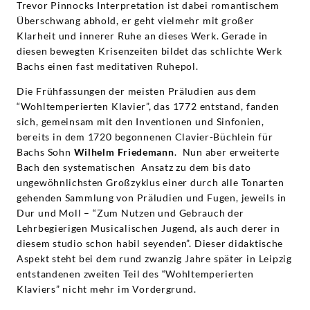
Trevor Pinnocks Interpretation ist dabei romantischem
Überschwang abhold, er geht vielmehr mit großer
Klarheit und innerer Ruhe an dieses Werk. Gerade in
diesen bewegten Krisenzeiten bildet das schlichte Werk
Bachs einen fast meditativen Ruhepol.
Die Frühfassungen der meisten Präludien aus dem
“Wohltemperierten Klavier”, das 1772 entstand, fanden
sich, gemeinsam mit den Inventionen und Sinfonien,
bereits in dem 1720 begonnenen Clavier-Büchlein für
Bachs Sohn
Wilhelm Friedemann
. Nun aber erweiterte
Bach den systematischen Ansatz zu dem bis dato
ungewöhnlichsten Großzyklus einer durch alle Tonarten
gehenden Sammlung von Präludien und Fugen, jeweils in
Dur und Moll – “Zum Nutzen und Gebrauch der
Lehrbegierigen Musicalischen Jugend, als auch derer in
diesem studio schon habil seyenden”. Dieser didaktische
Aspekt steht bei dem rund zwanzig Jahre später in Leipzig
entstandenen zweiten Teil des “Wohltemperierten
Klaviers” nicht mehr im Vordergrund.