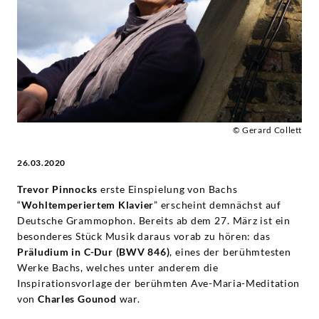
Trevor
Pinnock
|
Deutsche
© Gerard Collett
Grammophon
26.03.2020
Trevor Pinnocks
erste Einspielung von Bachs
“
Wohltemperiertem Klavier
” erscheint demnächst auf
Deutsche Grammophon. Bereits ab dem 27. März ist ein
besonderes Stück Musik daraus vorab zu hören: das
Präludium in C-Dur
(BWV 846)
, eines der berühmtesten
Werke Bachs, welches unter anderem die
Inspirationsvorlage der berühmten Ave-Maria-Meditation
von
Charles Gounod
war.