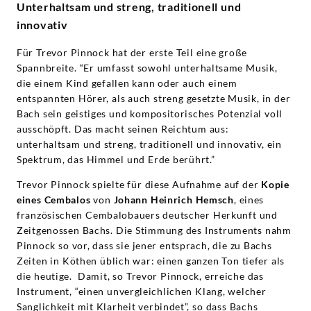
Unterhaltsam und streng, traditionell und
innovativ
Für Trevor Pinnock hat der erste Teil eine große
Spannbreite. “Er umfasst sowohl unterhaltsame Musik,
die einem Kind gefallen kann oder auch einem
entspannten Hörer, als auch streng gesetzte Musik, in der
Bach sein geistiges und kompositorisches Potenzial voll
ausschöpft. Das macht seinen Reichtum aus:
unterhaltsam und streng, traditionell und innovativ, ein
Spektrum, das Himmel und Erde berührt.”
Trevor Pinnock spielte für diese Aufnahme auf der
Kopie
eines Cembalos
von
Johann Heinrich Hemsch
, eines
französischen Cembalobauers deutscher Herkunft und
Zeitgenossen Bachs. Die Stimmung des Instruments nahm
Pinnock so vor, dass sie jener entsprach, die zu Bachs
Zeiten in Köthen üblich war: einen ganzen Ton tiefer als
die heutige. Damit, so Trevor Pinnock, erreiche das
Instrument, “einen unvergleichlichen Klang, welcher
Sanglichkeit mit Klarheit verbindet”, so dass Bachs