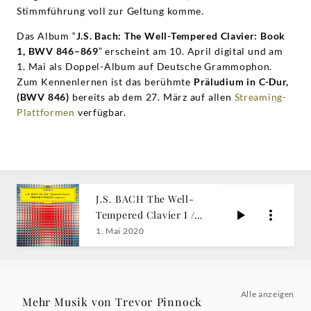
Stimmführung voll zur Geltung komme.
Das Album “
J.S. Bach: The Well-Tempered Clavier: Book
1, BWV 846–869
” erscheint am 10. April digital und am
1. Mai als Doppel-Album auf Deutsche Grammophon.
Zum Kennenlernen ist das berühmte
Präludium in C-Dur,
(BWV 846)
bereits ab dem 27. März auf allen
Streaming-
Plattformen
verfügbar.
J.S. BACH The Well-
Tempered Clavier I /
Pinnock
1. Mai 2020
Alle anzeigen
Mehr Musik von Trevor Pinnock