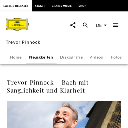
springen
LABEL & RELEASES
STAGE+
GRAINS MUSIC
SHOP
Trevor
Pinnock
DE
–
Trevor Pinnock
Bach
Home
Neuigkeiten
Diskografie
Videos
Fotos
mit
Sanglichkeit
Trevor Pinnock – Bach mit
Sanglichkeit und Klarheit
und
Klarheit
-