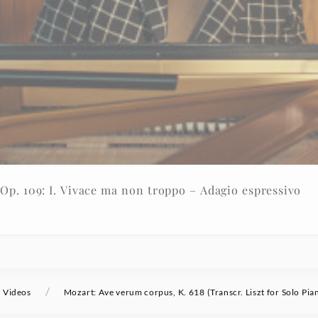
Op. 109: I. Vivace ma non troppo – Adagio espressivo
/
Videos
Mozart: Ave verum corpus, K. 618 (Transcr. Liszt for Solo Pia