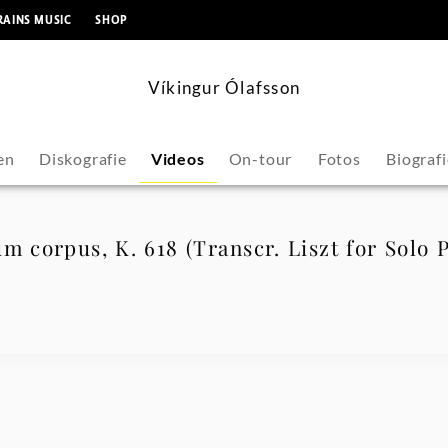
springen
RAINS MUSIC
SHOP
Víkingur Ólafsson
en
Diskografie
Videos
On-tour
Fotos
Biografi
m corpus, K. 618 (Transcr. Liszt for Solo 