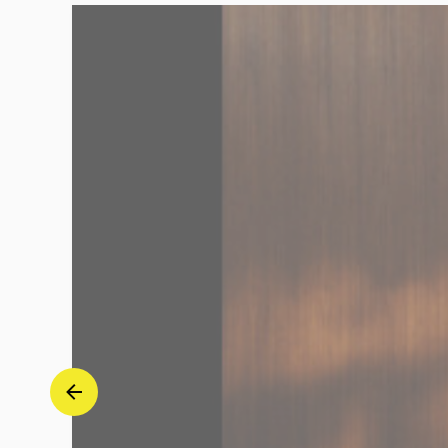
Solo
Piano)
-
Víkingur
Ólafsson
|
Deutsche
Grammophon