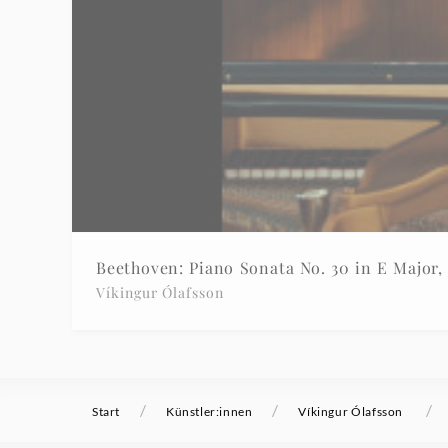
Beethoven: Piano Sonata No. 30 in E Major, 
Víkingur Ólafsson
/
/
/
Start
Künstler:innen
Víkingur Ólafsson