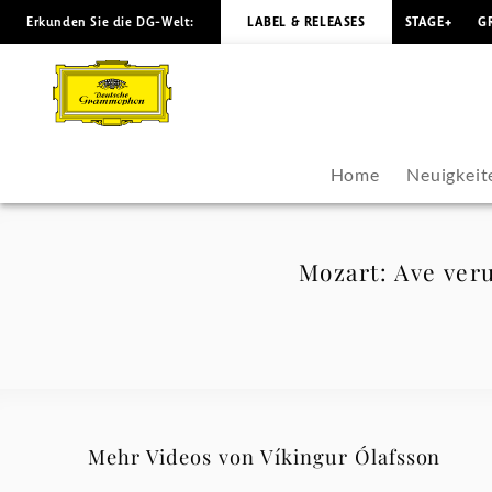
Erkunden Sie die DG-Welt:
LABEL & RELEASES
STAGE+
G
Mozart:
Ave
verum
Home
Neuigkeit
corpus,
K.
Mozart: Ave veru
618
(Transcr.
Liszt
Mehr Videos von Víkingur Ólafsson
for