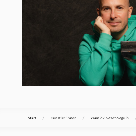
Grammophon
/
/
Start
Künstler:innen
Yannick Nézet-Séguin