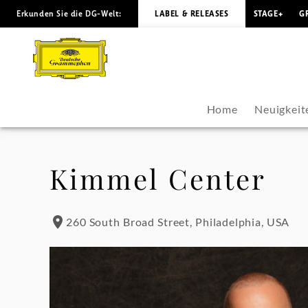
Erkunden Sie die DG-Welt:
LABEL & RELEASES
STAGE+
G
Yannick
Nézet-
Séguin
Home
Neuigkeit
-
Konzerte
Kimmel Center
&
260 South Broad Street, Philadelphia, USA
Veranstaltungen
|
Deutsche