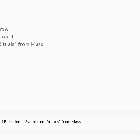
orow
 no. 1
Rituals" from Mass
. 1Bernstein: "Symphonic Rituals" from Mass