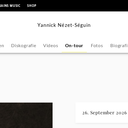
springen
RAINS MUSIC
SHOP
Yannick Nézet-Séguin
en
Diskografie
Videos
On-tour
Fotos
Biografi
26. September 2026