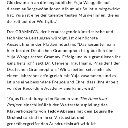
Glückwunsch an die unglaubliche Yuja Wang, die auf
diesem außergewöhnlichen Album als Solistin mitgewirkt
hat. Yuja ist eine der talentiertesten Musikerinnen, die es
derzeit auf der Welt gibt.”
Der GRAMMY®, der herausragende künstlerische und
technische Leistungen würdigt, ist die höchste
Auszeichnung der Plattenindustrie. “Das gesamte Team
hier bei der Deutschen Grammophon ist glücklich über
Yuja Wangs ersten Grammy-Erfolg und wir gratulieren ihr
ganz herzlich”, sagt Dr. Clemens Trautmann, Präsident der
Deutschen Grammophon. “Wir arbeiten seit mehr als
einem Jahrzehnt erfolgreich mit Yuja zusammen, und es
ist uns eine besondere Freude und Ehre, dass ihre Arbeit
von der Recording Academy anerkannt wird.”
“Yujas Darbietungen im Rahmen von
The American
Project
, einschließlich der Weltersteinspielung des
Klavierkonzerts von
Teddy Abrams
mit dem
Louisville
Orchestra
, sind in ihrer Virtuosität und
genreübergreifenden Ausdruckskraft wirklich