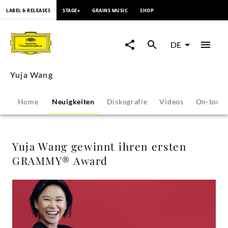
springen
LABEL & RELEASES
STAGE+
GRAINS MUSIC
SHOP
Yuja
Wang
DE
gewinnt
Yuja Wang
ihren
Home
Neuigkeiten
Diskografie
Videos
On-tour
ersten
GRAMMY®
Yuja Wang gewinnt ihren ersten
GRAMMY® Award
Award
-
Yuja