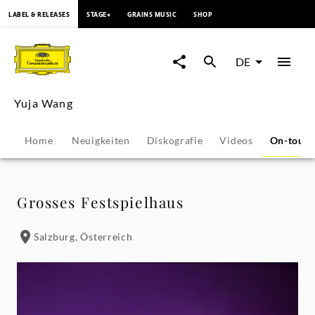
springen
LABEL & RELEASES
STAGE+
GRAINS MUSIC
SHOP
Yuja
Wang
DE
-
Yuja Wang
Konzerte
Home
Neuigkeiten
Diskografie
Videos
On-tour
&
Veranstaltungen
Grosses Festspielhaus
|
Salzburg, Österreich
Deutsche
Grammophon