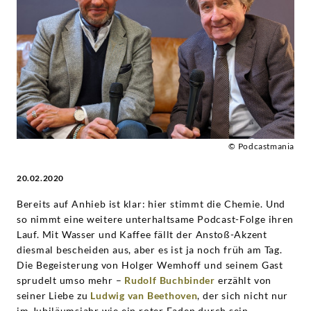
Buchbinder
-
Lass
uns
über
© Podcastmania
20.02.2020
Klassik
Bereits auf Anhieb ist klar: hier stimmt die Chemie. Und
reden
so nimmt eine weitere unterhaltsame Podcast-Folge ihren
Lauf. Mit Wasser und Kaffee fällt der Anstoß-Akzent
|
diesmal bescheiden aus, aber es ist ja noch früh am Tag.
Die Begeisterung von Holger Wemhoff und seinem Gast
Deutsche
sprudelt umso mehr –
Rudolf Buchbinder
erzählt von
seiner Liebe zu
Ludwig van Beethoven
, der sich nicht nur
im Jubiläumsjahr wie ein roter Faden durch sein