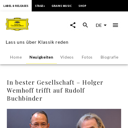
springen
LABEL & RELEASES
STAGE+
GRAINS MUSIC
SHOP
In
bester
DE
Gesellschaft
Lass uns über Klassik reden
–
Home
Neuigkeiten
Videos
Fotos
Biografie
Holger
Wemhoff
In bester Gesellschaft – Holger
Wemhoff trifft auf Rudolf
trifft
Buchbinder
auf
Rudolf