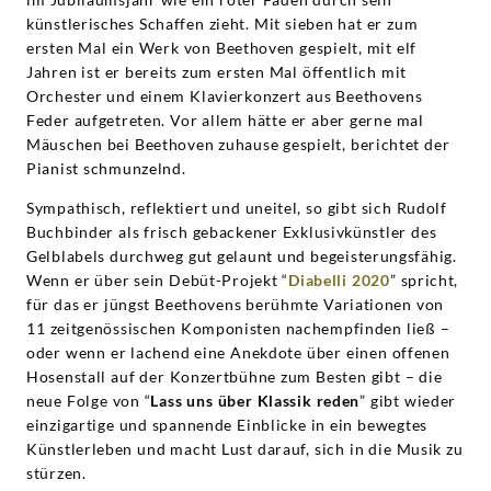
Grammophon
künstlerisches Schaffen zieht. Mit sieben hat er zum
ersten Mal ein Werk von Beethoven gespielt, mit elf
Jahren ist er bereits zum ersten Mal öffentlich mit
Orchester und einem Klavierkonzert aus Beethovens
Feder aufgetreten. Vor allem hätte er aber gerne mal
Mäuschen bei Beethoven zuhause gespielt, berichtet der
Pianist schmunzelnd.
Sympathisch, reflektiert und uneitel, so gibt sich Rudolf
Buchbinder als frisch gebackener Exklusivkünstler des
Gelblabels durchweg gut gelaunt und begeisterungsfähig.
Wenn er über sein Debüt-Projekt “
Diabelli 2020
” spricht,
für das er jüngst Beethovens berühmte Variationen von
11 zeitgenössischen Komponisten nachempfinden ließ –
oder wenn er lachend eine Anekdote über einen offenen
Hosenstall auf der Konzertbühne zum Besten gibt – die
neue Folge von “
Lass uns über Klassik reden
” gibt wieder
einzigartige und spannende Einblicke in ein bewegtes
Künstlerleben und macht Lust darauf, sich in die Musik zu
stürzen.