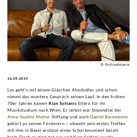
nur
auf
dem
Cello
-
© Podcastmania
26.09.2019
Lass
Los geht’s mit einem Gläschen Almdudler und schon
uns
nimmt das muntere Gespräch seinen Lauf. In den frühen
70er Jahren kamen
Kian Soltanis
Eltern für ihr
über
Musikstudium nach Wien. Er selbst war Stipendiat der
Anne-Sophie Mutter
Stiftung und auch
Daniel Barenboim
Klassik
gehört zu seinen Förderern – obwohl sein erstes Treffen
mit ihm in Basel erstmal einen Schockmoment bereit
hielt. Doch es ging gut aus und Kian Soltani wurde