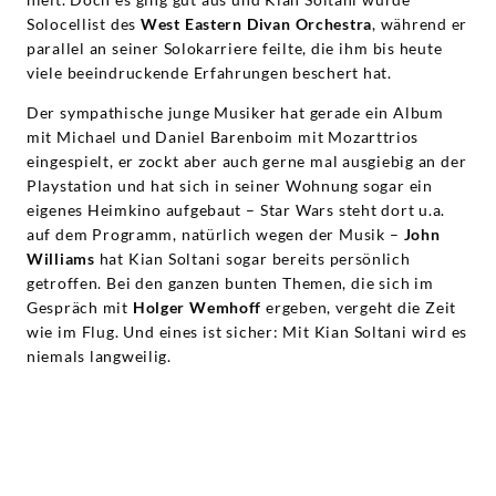
reden
Solocellist des
West Eastern Divan Orchestra
, während er
parallel an seiner Solokarriere feilte, die ihm bis heute
|
viele beeindruckende Erfahrungen beschert hat.
Deutsche
Der sympathische junge Musiker hat gerade ein Album
mit Michael und Daniel Barenboim mit Mozarttrios
eingespielt, er zockt aber auch gerne mal ausgiebig an der
Grammophon
Playstation und hat sich in seiner Wohnung sogar ein
eigenes Heimkino aufgebaut – Star Wars steht dort u.a.
auf dem Programm, natürlich wegen der Musik –
John
Williams
hat Kian Soltani sogar bereits persönlich
getroffen. Bei den ganzen bunten Themen, die sich im
Gespräch mit
Holger Wemhoff
ergeben, vergeht die Zeit
wie im Flug. Und eines ist sicher: Mit Kian Soltani wird es
niemals langweilig.