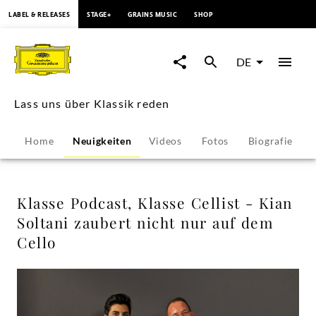
springen
LABEL & RELEASES
STAGE+
GRAINS MUSIC
SHOP
Klasse
Podcast,
DE
Klasse
Lass uns über Klassik reden
Cellist
Home
Neuigkeiten
Videos
Fotos
Biografie
-
Kian
Klasse Podcast, Klasse Cellist - Kian
Soltani zaubert nicht nur auf dem
Soltani
Cello
zaubert
nicht