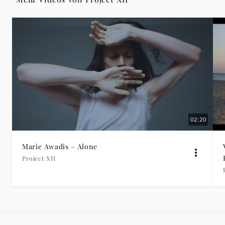
-
Project
XII
|
Deutsche
02:20
Grammophon
Marie Awadis – Alone
Project XII