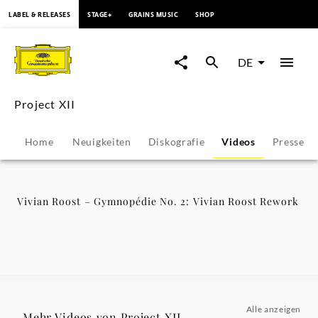
springen
LABEL & RELEASES
STAGE+
GRAINS MUSIC
SHOP
Vivian
Roost
DE
–
Project XII
Gymnopédie
Home
Neuigkeiten
Diskografie
Videos
Pressest
No.
2:
Vivian Roost – Gymnopédie No. 2: Vivian Roost Rework
Vivian
Roost
Rework
Alle anzeigen
Mehr Videos von Project XII