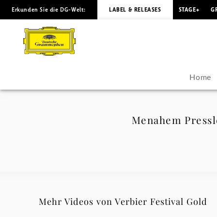
Erkunden Sie die DG-Welt:
LABEL & RELEASES
STAGE+
G
Menahem
Pressler
-
Home
Chopin:
Mazurka
Menahem Pressle
No.5
-
Verbier
Mehr Videos von Verbier Festival Gold
Festival