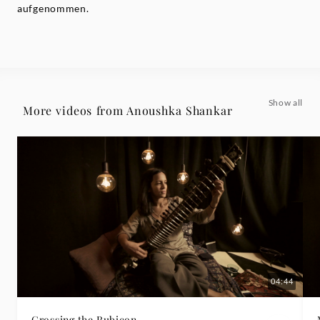
aufgenommen.
Show all
More videos from Anoushka Shankar
04:44
Crossing the Rubicon