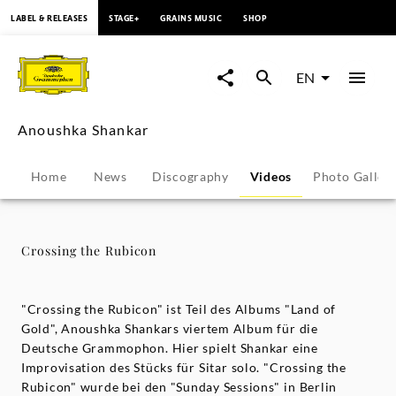
content
LABEL & RELEASES
STAGE+
GRAINS MUSIC
SHOP
Crossing
the
EN
Rubicon
Anoushka Shankar
-
Home
News
Discography
Videos
Photo Galler
Anoushka
Shankar
Crossing the Rubicon
|
"Crossing the Rubicon" ist Teil des Albums "Land of
Deutsche
Gold", Anoushka Shankars viertem Album für die
Deutsche Grammophon. Hier spielt Shankar eine
Improvisation des Stücks für Sitar solo. "Crossing the
Grammophon
Rubicon" wurde bei den "Sunday Sessions" in Berlin