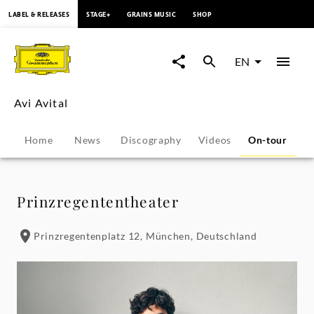
content
LABEL & RELEASES
STAGE+
GRAINS MUSIC
SHOP
Avi
Avital
EN
-
Avi Avital
Tour
Home
News
Discography
Videos
On-tour
P
Dates
|
Prinzregententheater
Deutsche
Prinzregentenplatz 12, München, Deutschland
Grammophon