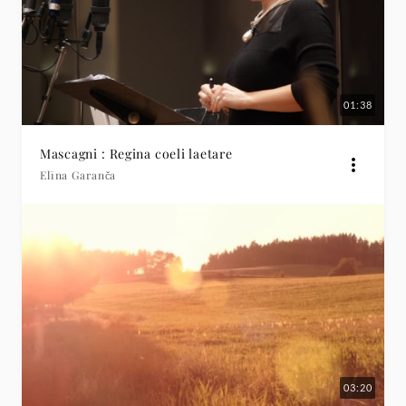
01:38
Mascagni : Regina coeli laetare
Elīna Garanča
03:20