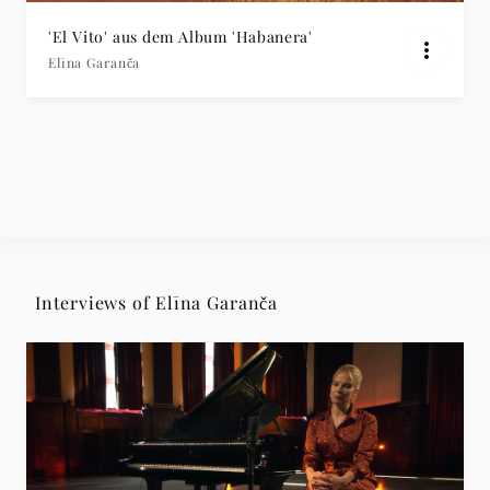
'El Vito' aus dem Album 'Habanera'
Elīna Garanča
Interviews of Elīna Garanča