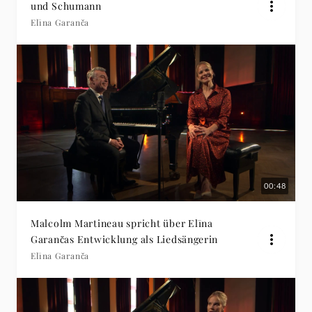
und Schumann
Elīna Garanča
00:48
Malcolm Martineau spricht über Elīna
Garančas Entwicklung als Liedsängerin
Elīna Garanča