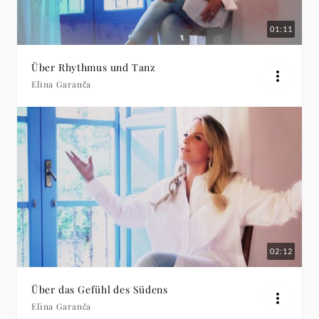
01:11
Über Rhythmus und Tanz
Elīna Garanča
02:12
Über das Gefühl des Südens
Elīna Garanča