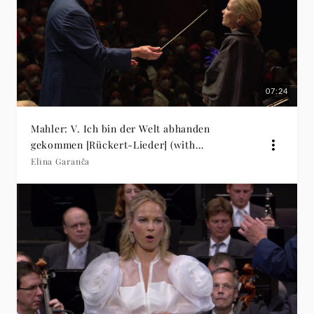
07:24
Mahler: V. Ich bin der Welt abhanden
gekommen [Rückert-Lieder] (with
Christian Thielemann)
Elīna Garanča