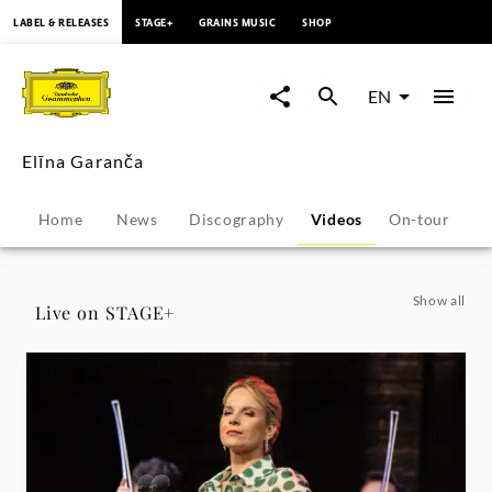
content
LABEL & RELEASES
STAGE+
GRAINS MUSIC
SHOP
Elīna
Garanča
EN
-
Elīna Garanča
Videos
Home
News
Discography
Videos
On-tour
P
|
Deutsche
Show all
Live on STAGE+
Grammophon