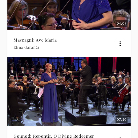
04:09
Mascagni: Ave Maria
Elīna Garanča
07:10
Gounod: Repentir, O Divine Redeemer