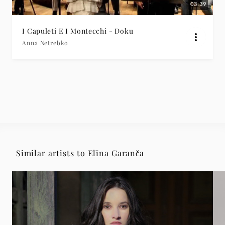
03:39
I Capuleti E I Montecchi - Doku
Anna Netrebko
Similar artists to Elīna Garanča