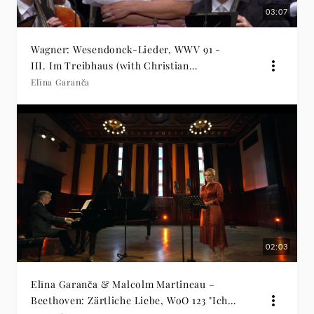
03:07
Wagner: Wesendonck-Lieder, WWV 91 -
III. Im Treibhaus (with Christian
Thielemann)
Elīna Garanča
02:03
Elīna Garanča & Malcolm Martineau –
Beethoven: Zärtliche Liebe, WoO 123 "Ich