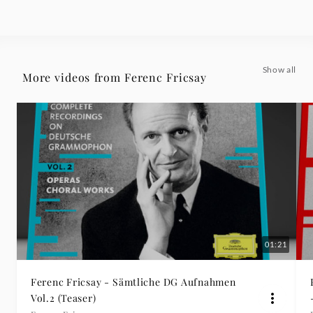
Ferenc
Fricsay
Show all
More videos from Ferenc Fricsay
|
Deutsche
Grammophon
01:21
Ferenc Fricsay - Sämtliche DG Aufnahmen
Vol.2 (Teaser)