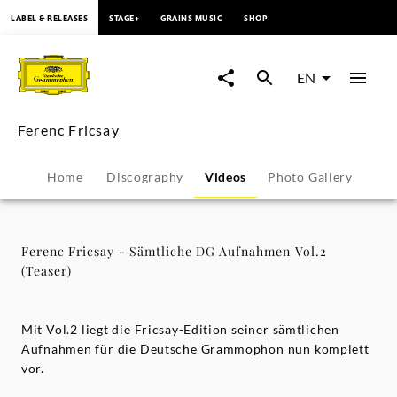
content
LABEL & RELEASES
STAGE+
GRAINS MUSIC
SHOP
Ferenc
Fricsay
EN
-
Ferenc Fricsay
Sämtliche
Home
Discography
Videos
Photo Gallery
DG
Aufnahmen
Ferenc Fricsay - Sämtliche DG Aufnahmen Vol.2
(Teaser)
Vol.2
(Teaser)
Mit Vol.2 liegt die Fricsay-Edition seiner sämtlichen
Aufnahmen für die Deutsche Grammophon nun komplett
vor.
-