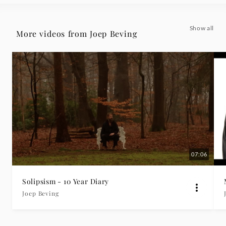
Show all
More videos from Joep Beving
07:06
Solipsism - 10 Year Diary
Joep Beving