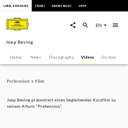
content
LABEL & RELEASES
STAGE+
GRAINS MUSIC
SHOP
Prehension
A
EN
Film
Joep Beving
-
Home
News
Discography
Videos
On-tour
P
Joep
Beving
Prehension A Film
|
Joep Beving präsentiert einen begleitenden Kurzfilm zu
Deutsche
seinem Album "Prehension".
Grammophon