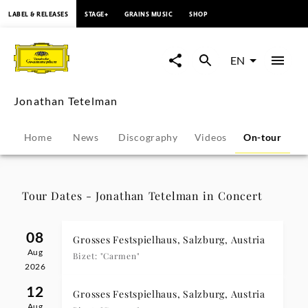
content
LABEL & RELEASES
STAGE+
GRAINS MUSIC
SHOP
Jonathan
Tetelman
EN
-
Jonathan Tetelman
Tour
Home
News
Discography
Videos
On-tour
P
Dates
|
Tour Dates - Jonathan Tetelman in Concert
Deutsche
08
Grosses Festspielhaus, Salzburg, Austria
Aug
Grammophon
Bizet: "Carmen"
2026
12
Grosses Festspielhaus, Salzburg, Austria
Aug