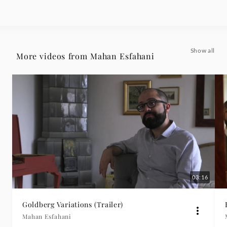
Mahan
Esfahani
Show all
More videos from Mahan Esfahani
|
Deutsche
Grammophon
03:16
Goldberg Variations (Trailer)
Mahan Esfahani