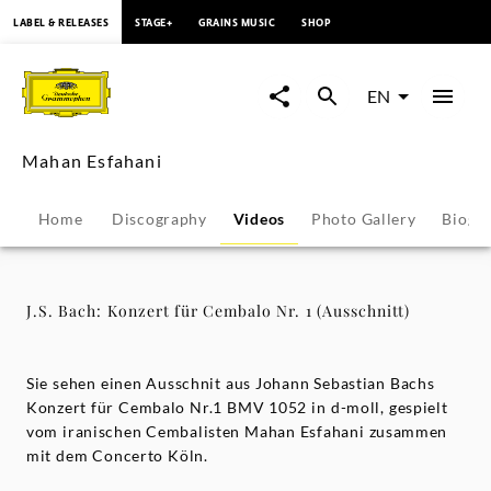
content
LABEL & RELEASES
STAGE+
GRAINS MUSIC
SHOP
J.S.
Bach:
EN
Konzert
Mahan Esfahani
für
Home
Discography
Videos
Photo Gallery
Biogr
Cembalo
Nr.
J.S. Bach: Konzert für Cembalo Nr. 1 (Ausschnitt)
1
Sie sehen einen Ausschnit aus Johann Sebastian Bachs
(Ausschnitt)
Konzert für Cembalo Nr.1 BMV 1052 in d-moll, gespielt
vom iranischen Cembalisten Mahan Esfahani zusammen
mit dem Concerto Köln.
-