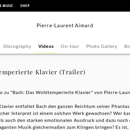
content
S MUSIC
SHOP
Pierre-Laurent Aimard
Discography
Videos
On-tour
Photo Gallery
Bi
mperierte Klavier (Trailer)
eo zu "Bach: Das Wohltemperierte Klavier" von Pierre-Laur
avier entfaltet Bach den ganzen Reichtum seiner Phantasie
lcher Interpret ist einem solchen Werk gewachsen? Wer ka
als auch den starken emotionalen Ausdruck und dazu noch 
ganten Musik gleichermaßen zum Klingen bringen? Es ist, 