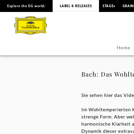
Explore the DG world:
LABEL & RELEASES
STAGE+
GRAIN
Bach:
Das
Wohltemperierte
Home
Klavier
(Trailer)
Bach: Das Wohlte
-
Sie sehen hier das Vid
Pierre-
Im Wohltemperierten Kl
Laurent
strenge Form. Aber we
harmonische Klarheit 
Aimard
Dynamik dieser extrava