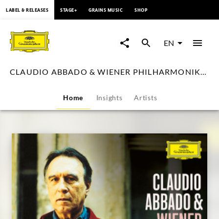
content
LABEL & RELEASES
STAGE+
GRAINS MUSIC
SHOP
CLAUDIO
ABBADO
EN
&
CLAUDIO ABBADO & WIENER PHILHARMONIKER - English
WIENER
Home
Insights
Artists
PHILHARMONIKER
-
English
|
Deutsche