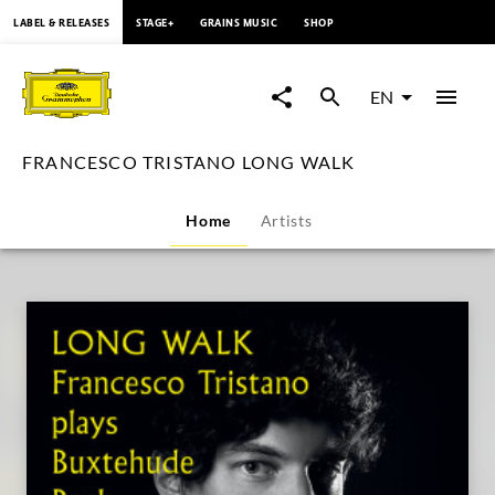
content
LABEL & RELEASES
STAGE+
GRAINS MUSIC
SHOP
FRANCESCO
TRISTANO
EN
LONG
FRANCESCO TRISTANO LONG WALK
WALK
Home
Artists
|
Deutsche
Grammophon