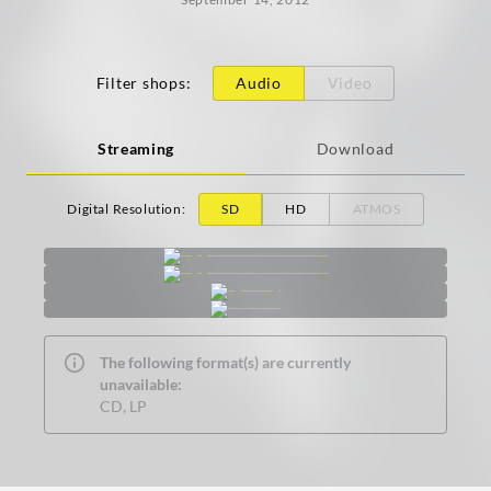
Filter shops
:
Audio
Video
Streaming
Download
Digital Resolution
:
SD
HD
ATMOS
The following format(s) are currently
unavailable:
CD, LP