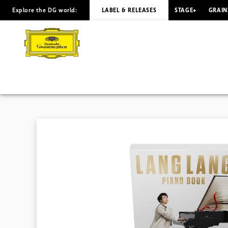
Explore the DG world:
LABEL & RELEASES
STAGE+
GRAIN
PIANO
BOOK
Lang
Lang
(Score
Box
Edition)
|
Deutsche