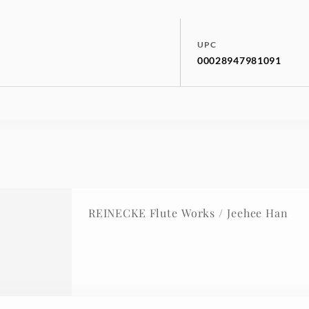
UPC
00028947981091
REINECKE Flute Works / Jeehee Han