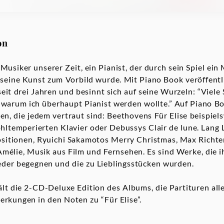
on
 Musiker unserer Zeit, ein Pianist, der durch sein Spiel ei
 seine Kunst zum Vorbild wurde. Mit Piano Book veröffent
seit drei Jahren und besinnt sich auf seine Wurzeln: “Viele
warum ich überhaupt Pianist werden wollte.” Auf Piano Bo
ten, die jedem vertraut sind: Beethovens Für Elise beispiel
temperierten Klavier oder Debussys Clair de lune. Lang L
sitionen, Ryuichi Sakamotos Merry Christmas, Max Richte
Amélie, Musik aus Film und Fernsehen. Es sind Werke, die i
eder begegnen und die zu Lieblingsstücken wurden.
ält die 2-CD-Deluxe Edition des Albums, die Partituren al
rkungen in den Noten zu “Für Elise”.