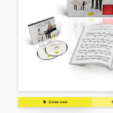
Grammophon
Listen now