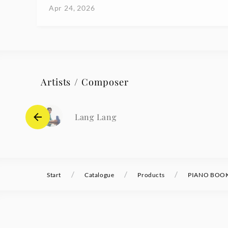
Apr 24, 2026
Artists / Composer
Lang Lang
/
/
/
Start
Catalogue
Products
PIANO BOOK L