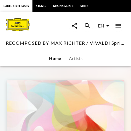
content
LABEL & RELEASES
STAGE+
GRAINS MUSIC
SHOP
RECOMPOSED
BY
EN
MAX
RECOMPOSED BY MAX RICHTER / VIVALDI Spring 1
RICHTER
Home
Artists
/
VIVALDI
Spring
1
|