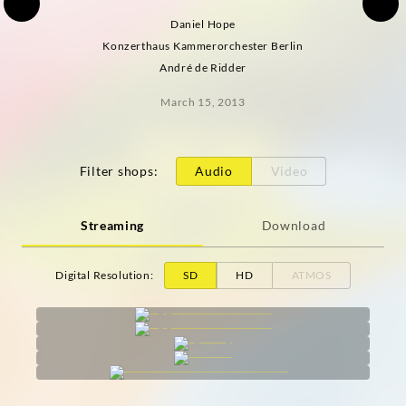
Daniel Hope
Konzerthaus Kammerorchester Berlin
André de Ridder
March 15, 2013
Filter shops
:
Audio
Video
Streaming
Download
Digital Resolution
:
SD
HD
ATMOS