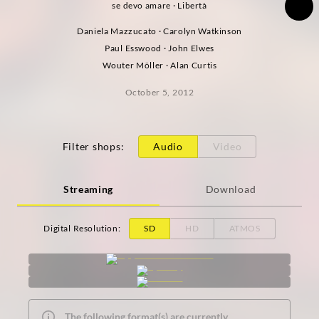
se devo amare · Libertà
Daniela Mazzucato · Carolyn Watkinson
Paul Esswood · John Elwes
Wouter Möller · Alan Curtis
October 5, 2012
Filter shops
:
Audio
Video
Streaming
Download
Digital Resolution
:
SD
HD
ATMOS
The following format(s) are currently