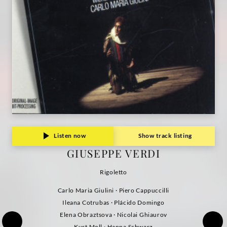
Listen now
Show track listing
GIUSEPPE VERDI
Rigoletto
Carlo Maria Giulini · Piero Cappuccilli
Ileana Cotrubas · Plácido Domingo
Elena Obraztsova · Nicolai Ghiaurov
Kurt Moll · Hanna Schwarz