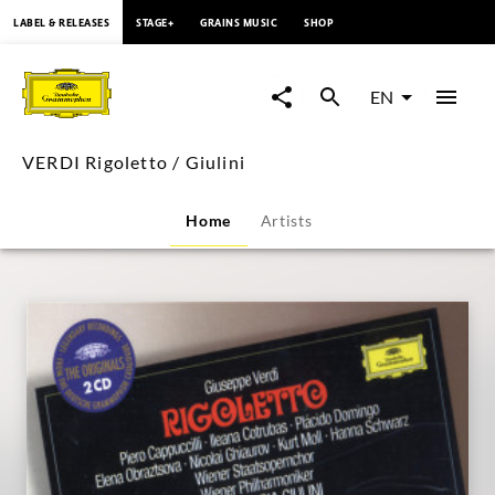
content
LABEL & RELEASES
STAGE+
GRAINS MUSIC
SHOP
VERDI
Rigoletto
EN
/
VERDI Rigoletto / Giulini
Giulini
Home
Artists
|
Deutsche
Grammophon