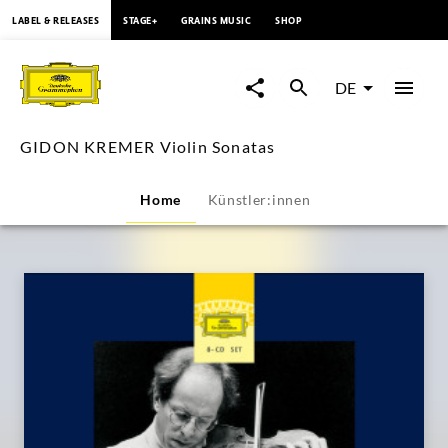
springen
LABEL & RELEASES
STAGE+
GRAINS MUSIC
SHOP
GIDON
KREMER
DE
Violin
GIDON KREMER Violin Sonatas
Sonatas
Home
Künstler:innen
|
Deutsche
Grammophon