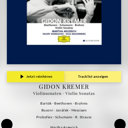
Jetzt reinhören
Tracklist anzeigen
GIDON KREMER
Violinsonaten · Violin Sonatas
Bartók · Beethoven · Brahms
Busoni · Janáček · Messiaen
Prokofiev · Schumann · R. Strauss
Martha Argerich