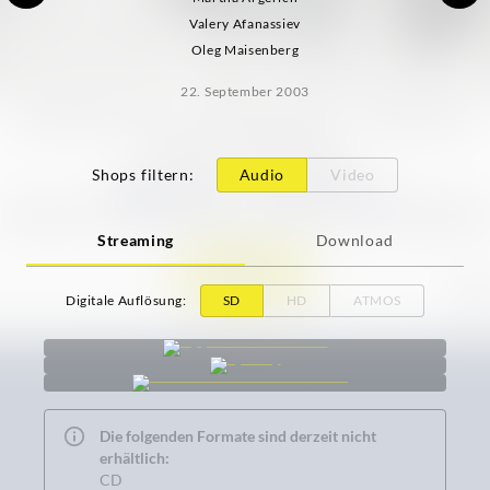
Valery Afanassiev
Oleg Maisenberg
22. September 2003
Shops filtern
:
Audio
Video
Streaming
Download
Digitale Auflösung
:
SD
HD
ATMOS
Die folgenden Formate sind derzeit nicht
erhältlich:
CD