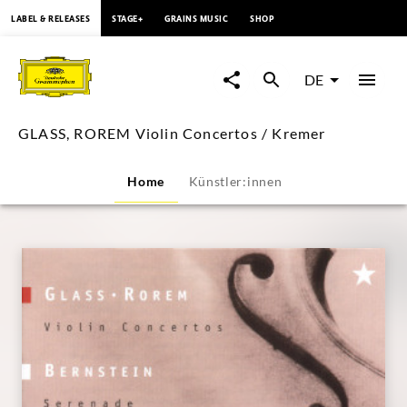
springen
LABEL & RELEASES
STAGE+
GRAINS MUSIC
SHOP
GLASS,
ROREM
DE
Violin
GLASS, ROREM Violin Concertos / Kremer
Concertos
Home
Künstler:innen
/
Kremer
|
Deutsche
Grammophon