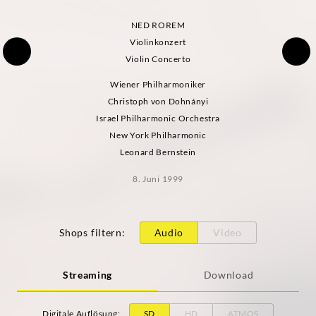
NED ROREM
Violinkonzert
Violin Concerto
Wiener Philharmoniker
Christoph von Dohnányi
Israel Philharmonic Orchestra
New York Philharmonic
Leonard Bernstein
8. Juni 1999
Shops filtern
:
Audio
Video
Streaming
Download
Digitale Auflösung
:
SD
HD
ATMOS