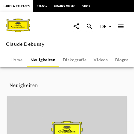
springen
LABEL & RELEASES
STAGE+
GRAINS MUSIC
SHOP
Claude
Debussy
DE
-
Claude Debussy
Neuigkeiten
Home
Neuigkeiten
Diskografie
Videos
Biografie
|
Deutsche
Neuigkeiten
Grammophon