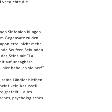
d versuchte die
nen Sinfonien klingen
im Gegensatz zu den
omponierte, nicht mehr
llende Seufzer-Sekunden
des Seins mit “La
elt auf unsagbare
 hier habe ich sie her!”
 seine Ländler bleiben
eint kein Karussell
 gestellt – alles
isches, psychologisches