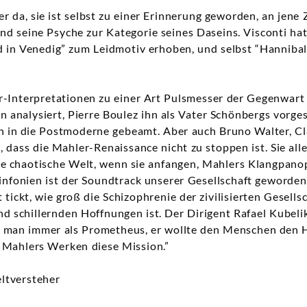
r da, sie ist selbst zu einer Erinnerung geworden, an jene 
d seine Psyche zur Kategorie seines Daseins. Visconti ha
od in Venedig” zum Leidmotiv erhoben, und selbst “Hanniba
r-Interpretationen zu einer Art Pulsmesser der Gegenwart
en analysiert, Pierre Boulez ihn als Vater Schönbergs vorge
ten in die Postmoderne gebeamt. Aber auch Bruno Walter, 
, dass die Mahler-Renaissance nicht zu stoppen ist. Sie all
re chaotische Welt, wenn sie anfangen, Mahlers Klangpano
Sinfonien ist der Soundtrack unserer Gesellschaft geworden,
 tickt, wie groß die Schizophrenie der zivilisierten Gesell
 schillernden Hoffnungen ist. Der Dirigent Rafael Kubelik
 man immer als Prometheus, er wollte den Menschen den 
n Mahlers Werken diese Mission.”
ltversteher