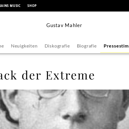
springen
RAINS MUSIC
SHOP
Gustav Mahler
me
Neuigkeiten
Diskografie
Biografie
Pressesti
ack der Extreme