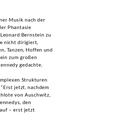
iner Musik nach der
der Phantasie
 Leonard Bernstein zu
 nicht dirigiert,
en, Tanzen, Hoffen und
stein zum großen
Kennedy gedachte.
omplexen Strukturen
“Erst jetzt, nachdem
chlote von Auschwitz,
Kennedys, den
uf – erst jetzt