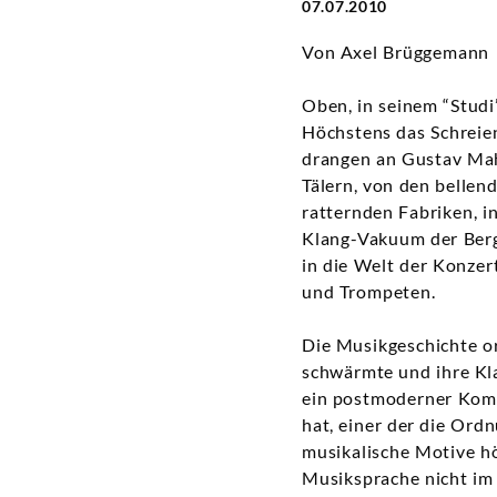
07.07.2010
Von Axel Brüggemann
Oben, in seinem “Stud
Höchstens das Schreien
drangen an Gustav Mahl
Tälern, von den belle
ratternden Fabriken, i
Klang-Vakuum der Berg
in die Welt der Konzer
und Trompeten.
Die Musikgeschichte o
schwärmte und ihre Kla
ein postmoderner Komp
hat, einer der die Ord
musikalische Motive hö
Musiksprache nicht im