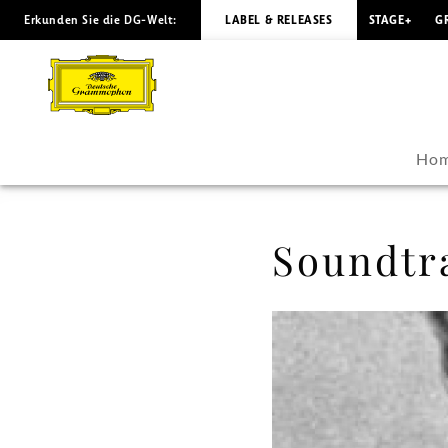
Erkunden Sie die DG-Welt:
LABEL & RELEASES
STAGE+
G
Soundtrack
der
Extreme
Ho
-
Gustav
Soundtr
Mahler
|
Deutsche
Grammophon