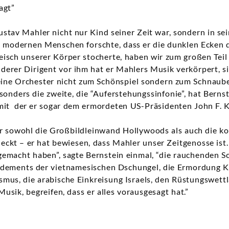
agt”
ustav Mahler nicht nur Kind seiner Zeit war, sondern in se
s modernen Menschen forschte, dass er die dunklen Ecken 
eisch unserer Körper stocherte, haben wir zum großen Teil
erer Dirigent vor ihm hat er Mahlers Musik verkörpert, sie
seine Orchester nicht zum Schönspiel sondern zum Schnaub
sonders die zweite, die “Auferstehungssinfonie”, hat Bern
mit der er sogar dem ermordeten US-Präsidenten John F. 
er sowohl die Großbildleinwand Hollywoods als auch die k
kt – er hat bewiesen, dass Mahler unser Zeitgenosse ist. 
gemacht haben”, sagte Bernstein einmal, “die rauchenden S
dements der vietnamesischen Dschungel, die Ermordung 
smus, die arabische Einkreisung Israels, den Rüstungswettla
usik, begreifen, dass er alles vorausgesagt hat.”