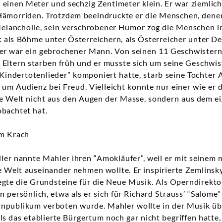
einen Meter und sechzig Zentimeter klein. Er war ziemlich 
 Hämorriden. Trotzdem beeindruckte er die Menschen, dene
elancholie, sein verschrobener Humor zog die Menschen i
 als Böhme unter Österreichern, als Österreicher unter De
 er war ein gebrochener Mann. Von seinen 11 Geschwistern
e Eltern starben früh und er musste sich um seine Geschwi
Kindertotenlieder” komponiert hatte, starb seine Tochter
 um Audienz bei Freud. Vielleicht konnte nur einer wie er 
ie Welt nicht aus den Augen der Masse, sondern aus dem ei
bachtet hat.
m Krach
ler nannte Mahler ihren “Amokläufer”, weil er mit seinem 
Welt auseinander nehmen wollte. Er inspirierte Zemlinsky
gte die Grundsteine für die Neue Musik. Als Operndirektor
 persönlich, etwa als er sich für Richard Strauss’ “Salome”
npublikum verboten wurde. Mahler wollte in der Musik üb
ls das etablierte Bürgertum noch gar nicht begriffen hatte,