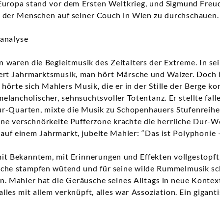
 Europa stand vor dem Ersten Weltkrieg, und Sigmund Freu
 der Menschen auf seiner Couch in Wien zu durchschauen.
analyse
waren die Begleitmusik des Zeitalters der Extreme. In sei
ert Jahrmarktsmusik, man hört Märsche und Walzer. Doch 
 hörte sich Mahlers Musik, die er in der Stille der Berge k
 melancholischer, sehnsuchtsvoller Totentanz. Er stellte fa
r-Quarten, mixte die Musik zu Schopenhauers Stufenreihe 
ne verschnörkelte Pufferzone krachte die herrliche Dur-W
 auf einem Jahrmarkt, jubelte Mahler: “Das ist Polyphonie –
mit Bekanntem, mit Erinnerungen und Effekten vollgestopft,
sche stampfen wütend und für seine wilde Rummelmusik sch
n. Mahler hat die Geräusche seines Alltags in neue Kontexte
lles mit allem verknüpft, alles war Assoziation. Ein gigant