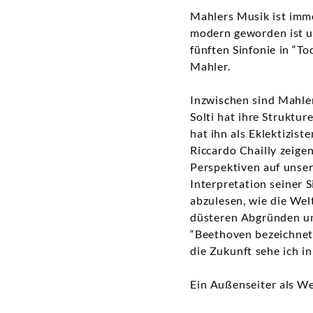
Mahlers Musik ist imme
modern geworden ist un
fünften Sinfonie in “T
Mahler.
Inzwischen sind Mahle
Solti hat ihre Struktur
hat ihn als Eklektizis
Riccardo Chailly zeigen
Perspektiven auf unse
Interpretation seiner 
abzulesen, wie die Welt
düsteren Abgründen und
“Beethoven bezeichnet
die Zukunft sehe ich i
Ein Außenseiter als We