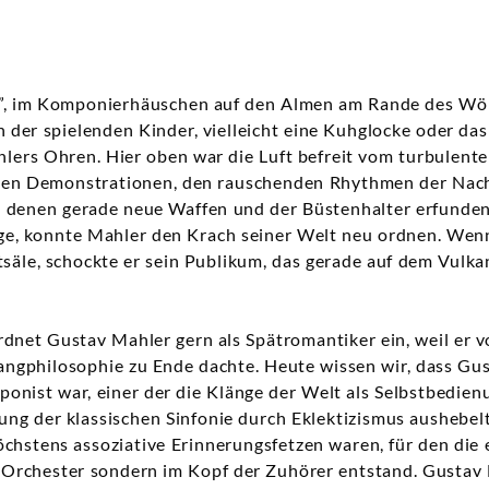
i”, im Komponierhäuschen auf den Almen am Rande des Wört
 der spielenden Kinder, vielleicht eine Kuhglocke oder d
ers Ohren. Hier oben war die Luft befreit vom turbulente
nden Demonstrationen, den rauschenden Rhythmen der Nach
n denen gerade neue Waffen und der Büstenhalter erfunden
e, konnte Mahler den Krach seiner Welt neu ordnen. Wenn
tsäle, schockte er sein Publikum, das gerade auf dem Vulka
rdnet Gustav Mahler gern als Spätromantiker ein, weil er
ngphilosophie zu Ende dachte. Heute wissen wir, dass Gus
onist war, einer der die Klänge der Welt als Selbstbedie
nung der klassischen Sinfonie durch Eklektizismus aushebelt
chstens assoziative Erinnerungsfetzen waren, für den die 
 Orchester sondern im Kopf der Zuhörer entstand. Gustav 