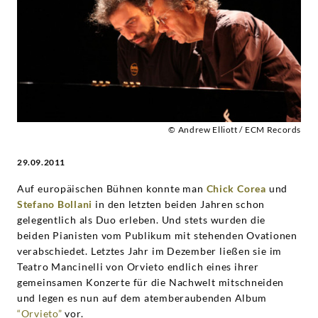
Stefano
Bollani
-
Chick
© Andrew Elliott / ECM Records
Corea
29.09.2011
|
Auf europäischen Bühnen konnte man
Chick Corea
und
Stefano Bollani
in den letzten beiden Jahren schon
Deutsche
gelegentlich als Duo erleben. Und stets wurden die
beiden Pianisten vom Publikum mit stehenden Ovationen
verabschiedet. Letztes Jahr im Dezember ließen sie im
Grammophon
Teatro Mancinelli von Orvieto endlich eines ihrer
gemeinsamen Konzerte für die Nachwelt mitschneiden
und legen es nun auf dem atemberaubenden Album
“Orvieto”
vor.