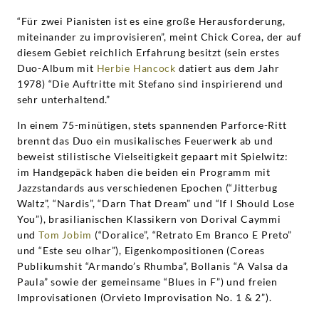
“Für zwei Pianisten ist es eine große Herausforderung,
miteinander zu improvisieren”, meint Chick Corea, der auf
diesem Gebiet reichlich Erfahrung besitzt (sein erstes
Duo-Album mit
Herbie Hancock
datiert aus dem Jahr
1978) “Die Auftritte mit Stefano sind inspirierend und
sehr unterhaltend.”
In einem 75-minütigen, stets spannenden Parforce-Ritt
brennt das Duo ein musikalisches Feuerwerk ab und
beweist stilistische Vielseitigkeit gepaart mit Spielwitz:
im Handgepäck haben die beiden ein Programm mit
Jazzstandards aus verschiedenen Epochen (“Jitterbug
Waltz”, “Nardis”, “Darn That Dream” und “If I Should Lose
You”), brasilianischen Klassikern von Dorival Caymmi
und
Tom Jobim
(“Doralice”, “Retrato Em Branco E Preto”
und “Este seu olhar”), Eigenkompositionen (Coreas
Publikumshit “Armando’s Rhumba”, Bollanis “A Valsa da
Paula” sowie der gemeinsame “Blues in F”) und freien
Improvisationen (Orvieto Improvisation No. 1 & 2”).