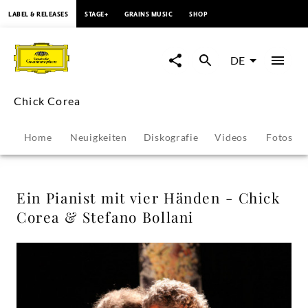
springen
LABEL & RELEASES
STAGE+
GRAINS MUSIC
SHOP
Ein
Pianist
DE
mit
Chick Corea
vier
Home
Neuigkeiten
Diskografie
Videos
Fotos
Händen
-
Ein Pianist mit vier Händen - Chick
Corea & Stefano Bollani
Chick
Corea
&