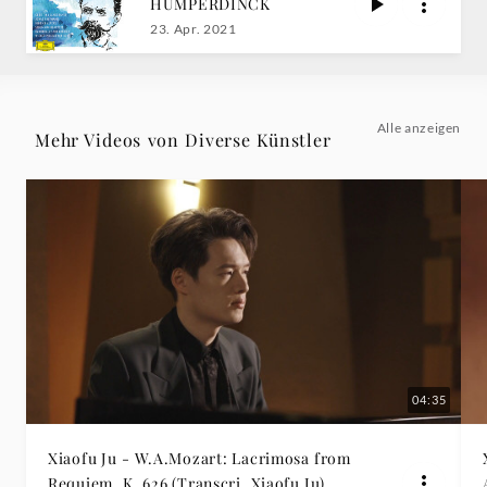
HUMPERDINCK
Deutsche
23. Apr. 2021
Grammophon
Alle anzeigen
Mehr Videos von Diverse Künstler
04:35
Xiaofu Ju - W.A.Mozart: Lacrimosa from
Requiem, K. 626 (Transcri. Xiaofu Ju)