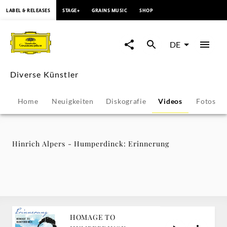
springen
LABEL & RELEASES
STAGE+
GRAINS MUSIC
SHOP
Hinrich
Alpers
DE
-
Diverse Künstler
Humperdinck:
Home
Neuigkeiten
Diskografie
Videos
Fotos
Erinnerung
-
Hinrich Alpers - Humperdinck: Erinnerung
Diverse
Künstler
|
HOMAGE TO