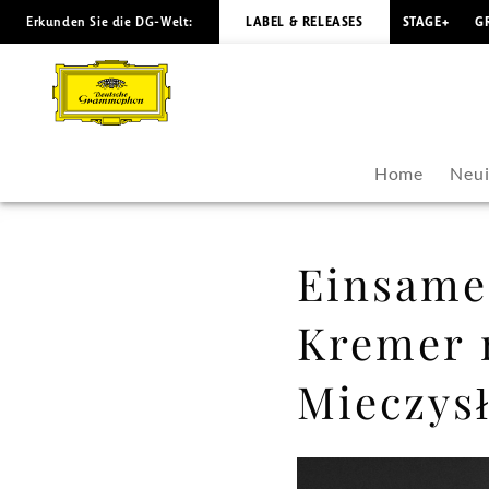
Erkunden Sie die DG-Welt:
LABEL & RELEASES
STAGE+
G
Einsame
Meditationen
–
Home
Neui
Gidon
Kremer
Einsame
mit
Kremer 
den
Mieczys
Violinsonaten
von