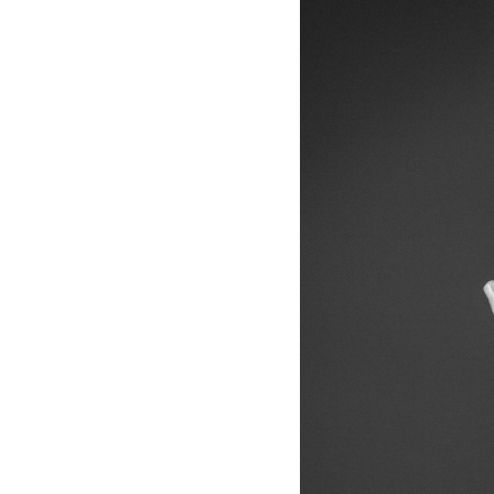
Mieczysław
Weinberg
-
Gidon
Kremer
|
Deutsche
Grammophon