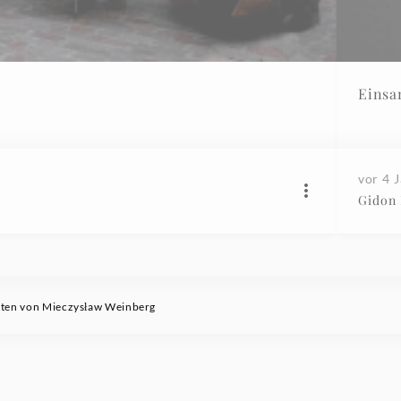
Einsa
vor 4 
Gidon
aten von Mieczysław Weinberg