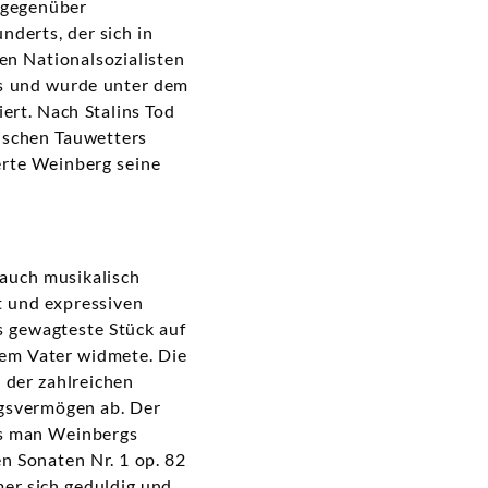
r gegenüber
nderts, der sich in
n Nationalsozialisten
rs und wurde unter dem
ert. Nach Stalins Tod
tischen Tauwetters
erte Weinberg seine
 auch musikalisch
t und expressiven
s gewagteste Stück auf
nem Vater widmete. Die
 der zahlreichen
gsvermögen ab. Der
ass man Weinbergs
n Sonaten Nr. 1 op. 82
er sich geduldig und