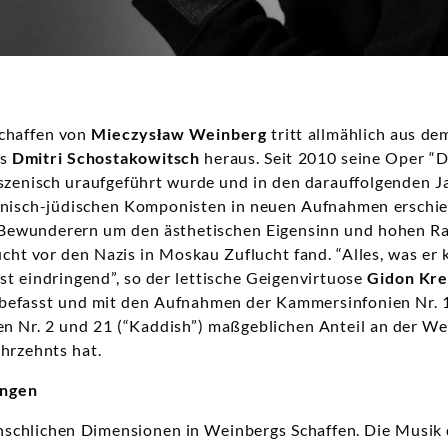
chaffen von
Mieczysław Weinberg
tritt allmählich aus de
rs
Dmitri Schostakowitsch
heraus. Seit 2010 seine Oper “D
szenisch uraufgeführt wurde und in den darauffolgenden J
lnisch-jüdischen Komponisten in neuen Aufnahmen erschie
Bewunderern um den ästhetischen Eigensinn und hohen Ra
lucht vor den Nazis in Moskau Zuflucht fand. “Alles, was er 
, ist eindringend”, so der lettische Geigenvirtuose
Gidon Kr
 befasst und mit den Aufnahmen der Kammersinfonien Nr. 1
en Nr. 2 und 21 (“Kaddish”) maßgeblichen Anteil an der W
ahrzehnts hat.
ungen
nschlichen Dimensionen in Weinbergs Schaffen. Die Musik