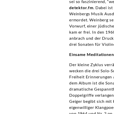
sei so faszinierend, “we
detektor.fm
. Dabei is
Weinbergs Musik Ausdr
ermordet. Weinberg sel
Vorwurf, einer jüdisch
kam er frei. In den 196
anbrach und der Druck 
drei Sonaten für Violin
Einsame Meditationen
Der kleine Zyklus verr
wecken die drei Solo-
Freiheit Erinnerungen
dem Album ist die Son
dramatische Gespannthe
Doppelgriffe verlange
Geiger begibt sich mit
eigenwilliger Klangpoe
von 1964 und Nr. 2 op