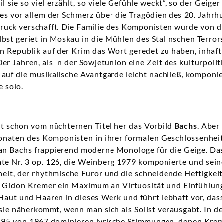
il sie so viel erzählt, so viele Gefühle weckt”, so der Geige
t es vor allem der Schmerz über die Tragödien des 20. Jahrhu
uck verschafft. Die Familie des Komponisten wurde von de
bst geriet in Moskau in die Mühlen des Stalinschen Terro
en Republik auf der Krim das Wort geredet zu haben, inhafti
0er Jahren, als in der Sowjetunion eine Zeit des kulturpoli
auf die musikalische Avantgarde leicht nachließ, komponi
e solo.
ät schon vom nüchternen Titel her das Vorbild
Bachs
. Aber
Sonaten des Komponisten in ihrer formalen Geschlossenhei
 an Bachs frappierend moderne Monologe für die Geige. Da
ate Nr. 3 op. 126, die Weinberg 1979 komponierte und sei
it, der rhythmische Furor und die schneidende Heftigkeit
n Gidon Kremer ein Maximum an Virtuosität und Einfühlun
 Haut und Haaren in dieses Werk und führt lebhaft vor, d
sie näherkommt, wenn man sich als Solist verausgabt. In de
. 95 von 1967 dominieren lyrische Stimmungen, denen Krem