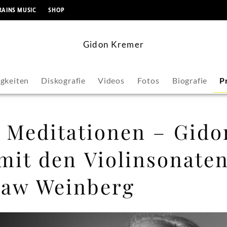
springen
RAINS MUSIC
SHOP
Gidon Kremer
gkeiten
Diskografie
Videos
Fotos
Biografie
P
 Meditationen – Gido
mit den Violinsonate
ław Weinberg