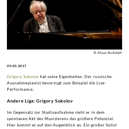
Grigory
Sokolov
|
Deutsche
© Klaus Rudolph
Grammophon
09.03.2017
Grigory Sokolov
hat seine Eigenheiten. Der russische
Ausnahmepianist bevorzugt zum Beispiel die Live-
Performance.
Andere Liga: Grigory Sokolov
Im Gegensatz zur Studioaufnahme sieht er in dem
spontanen Akt des Musizierens das größere Potenzial.
Hier kommt es auf den Augenblick an. Ein großer Solist