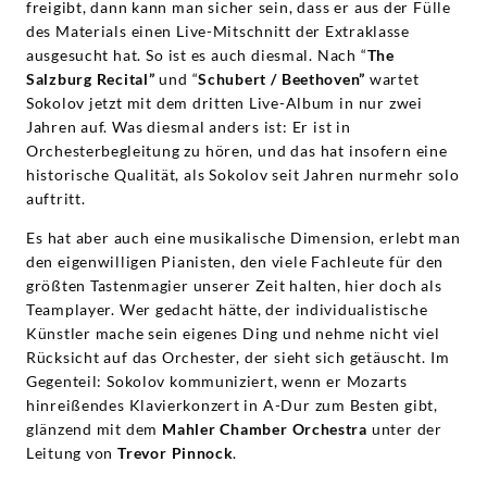
freigibt, dann kann man sicher sein, dass er aus der Fülle
des Materials einen Live-Mitschnitt der Extraklasse
ausgesucht hat. So ist es auch diesmal. Nach “
The
Salzburg Recital”
und “
Schubert / Beethoven”
wartet
Sokolov jetzt mit dem dritten Live-Album in nur zwei
Jahren auf. Was diesmal anders ist: Er ist in
Orchesterbegleitung zu hören, und das hat insofern eine
historische Qualität, als Sokolov seit Jahren nurmehr solo
auftritt.
Es hat aber auch eine musikalische Dimension, erlebt man
den eigenwilligen Pianisten, den viele Fachleute für den
größten Tastenmagier unserer Zeit halten, hier doch als
Teamplayer. Wer gedacht hätte, der individualistische
Künstler mache sein eigenes Ding und nehme nicht viel
Rücksicht auf das Orchester, der sieht sich getäuscht. Im
Gegenteil: Sokolov kommuniziert, wenn er Mozarts
hinreißendes Klavierkonzert in A-Dur zum Besten gibt,
glänzend mit dem
Mahler Chamber Orchestra
unter der
Leitung von
Trevor Pinnock
.