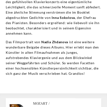
des gefühlvollen Klavierkonzerts eine eigentümliche
Leichtigkeit, die das schmerzvolle Moment sanft abfedert.
Eine ähnliche Stimmung verströmen die im Booklet
abgedruckten Gedichte von
Inna Sokolova
, der Ehefrau
des Pianisten. Besonders ergreifend: wie liebevoll sie ihn
beobachtet, charakterisiert und in seinem Eigensinn
annehmen kann.
Das Filmportrait von
Nadia Zhdanova
ist eine weitere
wunderbare Beigabe dieses Albums. Hier erlebt man den
Künstler in alten Filmaufnahmen als junges,
aufstrebendes Klaviergenie und aus dem Blickwinkel
seiner Weggefährten und Schüler. So werden Facetten
einer hochsensiblen Künstlerpersönlichkeit sichtbar, die
sich ganz der Musik verschrieben hat. Grandios!
MOZART /