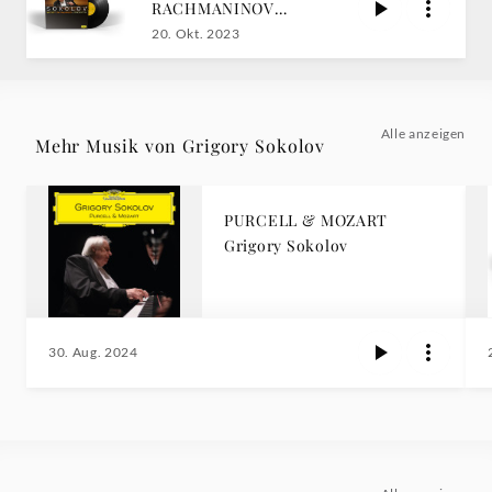
RACHMANINOV
Sokolov
20. Okt. 2023
Alle anzeigen
Mehr Musik von Grigory Sokolov
PURCELL & MOZART
Grigory Sokolov
30. Aug. 2024