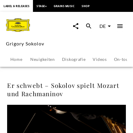
springen
LABEL & RELEASES
STAGE+
GRAINS MUSIC
SHOP
Er
schwebt
DE
–
Grigory Sokolov
Sokolov
Home
Neuigkeiten
Diskografie
Videos
On-tour
spielt
Mozart
Er schwebt – Sokolov spielt Mozart
und Rachmaninov
und
Rachmaninov
-