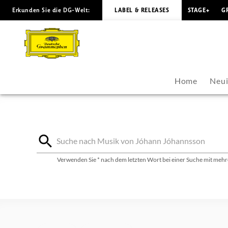
Erkunden Sie die DG-Welt:
LABEL & RELEASES
STAGE+
G
Jóhann
Jóhannsson
-
Home
Neui
Diskografie
|
Deutsche
Verwenden Sie * nach dem letzten Wort bei einer Suche mit mehre
Grammophon