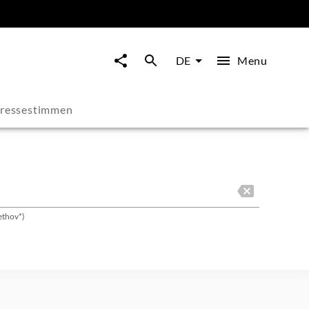
Menu
DE
ressestimmen
ethov*)