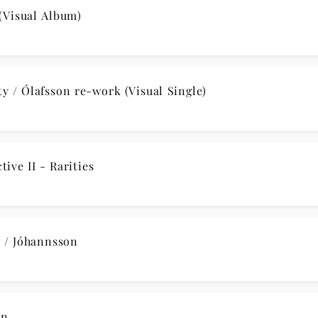
Visual Album)
 / Ólafsson re-work (Visual Single)
ve II - Rarities
/ Jóhannsson
on