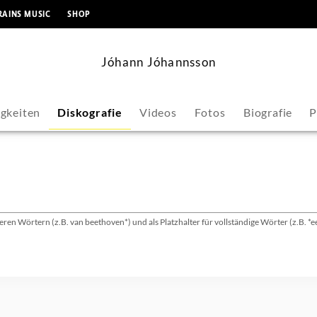
springen
RAINS MUSIC
SHOP
Jóhann Jóhannsson
gkeiten
Diskografie
Videos
Fotos
Biografie
P
ren Wörtern (z.B. van beethoven*) und als Platzhalter für vollständige Wörter (z.B. *e