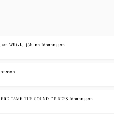
am Wiltzie, Jóhann Jóhannsson
annsson
HERE CAME THE SOUND OF BEES Jóhannsson