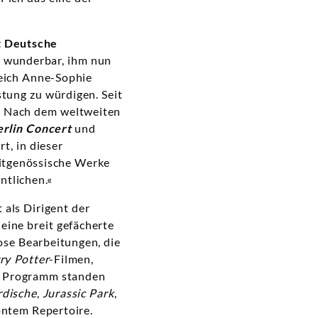
t Deutsche
e wunderbar, ihm nun
leich Anne-Sophie
tung zu würdigen. Seit
. Nach dem weltweiten
rlin Concert
und
t, in dieser
eitgenössische Werke
ntlichen.«
 als Dirigent der
eine breit gefächerte
ose Bearbeitungen, die
ry Potter
-Filmen,
m Programm standen
rdische
,
Jurassic Park
,
öntem Repertoire.