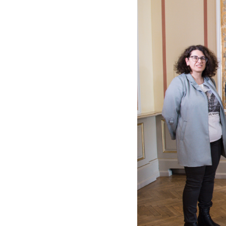
Williams
und
die
Wiener
Philharmoniker
-
John
Williams
|