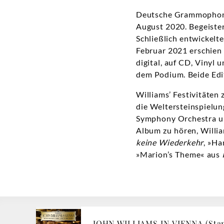
Deutsche Grammophon 
August 2020. Begeister
Schließlich entwickel
Februar 2021 erschien 
digital, auf CD, Vinyl
dem Podium. Beide Edi
Williams’ Festivitäten
die Weltersteinspielun
Symphony Orchestra un
Album zu hören, Willia
keine Wiederkehr
, »Ha
»Marion’s Theme« aus
JOHN WILLIAMS IN VIENNA (Stan