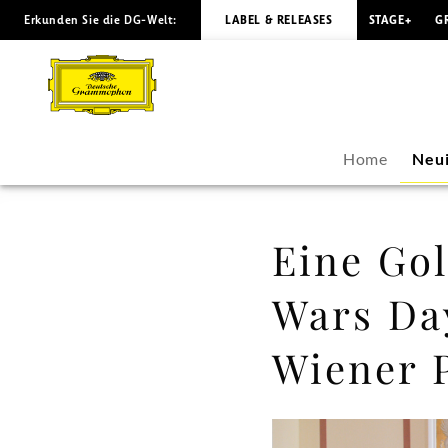
Erkunden Sie die DG-Welt:
LABEL & RELEASES
STAGE+
G
Eine
Goldene
Schallplatte
Home
Neui
am
»Star
Eine Gol
Wars
Wars Day
Day«
Wiener 
für
John