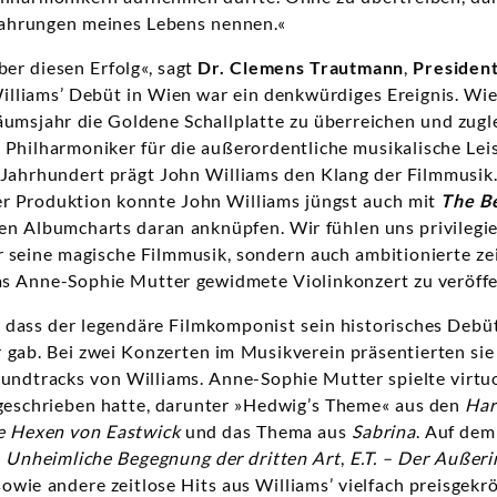
ahrungen meines Lebens nennen.«
ber diesen Erfolg«, sagt
Dr. Clemens Trautmann
,
Presiden
Williams’ Debüt in Wien war ein denkwürdiges Ereignis. Wi
läumsjahr die Goldene Schallplatte zu überreichen und zug
Philharmoniker für die außerordentliche musikalische Leis
 Jahrhundert prägt John Williams den Klang der Filmmusik
er Produktion konnte John Williams jüngst auch mit
The Be
hen Albumcharts daran anknüpfen. Wir fühlen uns privilegier
r seine magische Filmmusik, sondern auch ambitionierte z
as Anne-Sophie Mutter gewidmete Violinkonzert zu veröffe
 dass der legendäre Filmkomponist sein historisches Debüt
gab. Bei zwei Konzerten im Musikverein präsentierten sie 
undtracks von Williams. Anne-Sophie Mutter spielte virtu
 geschrieben hatte, darunter »Hedwig’s Theme« aus den
Har
e Hexen von Eastwick
und das Thema aus
Sabrina
. Auf de
s
Unheimliche Begegnung der dritten Art
,
E.T. – Der Außeri
sowie andere zeitlose Hits aus Williams’ vielfach preisgekr