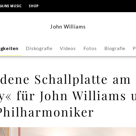
springen
RAINS MUSIC
SHOP
John Williams
gkeiten
Diskografie
Videos
Fotos
Biografie
P
dene Schallplatte am 
« für John Williams 
Philharmoniker