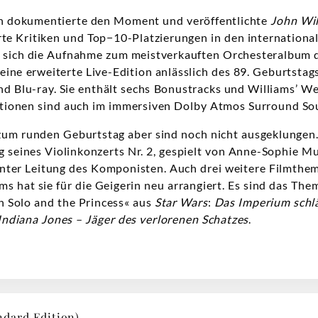
dokumentierte den Moment und veröffentlichte
John Wil
te Kritiken und Top−10-Platzierungen in den international
te sich die Aufnahme zum meistverkauften Orchesteralbum 
eine erweiterte Live-Edition anlässlich des 89. Geburtsta
 und Blu-ray. Sie enthält sechs Bonustracks und Williams’ 
tionen sind auch im immersiven Dolby Atmos Surround Sou
 zum runden Geburtstag aber sind noch nicht ausgeklungen.
g seines Violinkonzerts Nr. 2, gespielt von Anne-Sophie 
ter Leitung des Komponisten. Auch drei weitere Filmthe
ms hat sie für die Geigerin neu arrangiert. Es sind das Th
n Solo and the Princess« aus
Star Wars
:
Das Imperium schl
Indiana Jones – Jäger des verlorenen Schatzes
.
dard Edition)