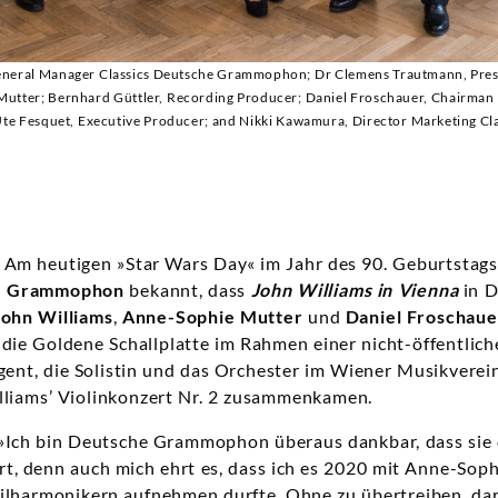
General Manager Classics Deutsche Grammophon; Dr Clemens Trautmann, Pr
Mutter; Bernhard Güttler, Recording Producer; Daniel Froschauer, Chairman 
te Fesquet, Executive Producer; and Nikki Kawamura, Director Marketing 
. Am heutigen »Star Wars Day« im Jahr des 90. Geburtstag
e Grammophon
bekannt, dass
John Williams in Vienna
in D
John Williams
,
Anne-Sophie Mutter
und
Daniel Froschaue
die Goldene Schallplatte im Rahmen einer nicht-öffentlich
igent, die Solistin und das Orchester im Wiener Musikverei
lliams’ Violinkonzert Nr. 2 zusammenkamen.
 »Ich bin Deutsche Grammophon überaus dankbar, dass sie 
t, denn auch mich ehrt es, dass ich es 2020 mit Anne-Sop
lharmonikern aufnehmen durfte. Ohne zu übertreiben, darf