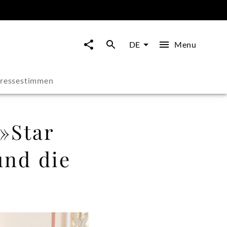
Menu
DE
ressestimmen
»Star
und die