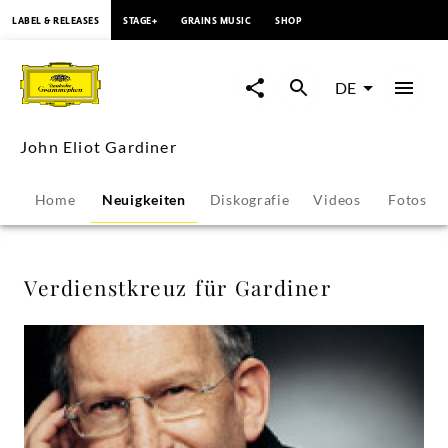
springen
LABEL & RELEASES
STAGE+
GRAINS MUSIC
SHOP
Verdienstkreuz
für
DE
Gardiner
John Eliot Gardiner
-
Home
Neuigkeiten
Diskografie
Videos
Fotos
John
Eliot
Verdienstkreuz für Gardiner
Gardiner
|
Deutsche