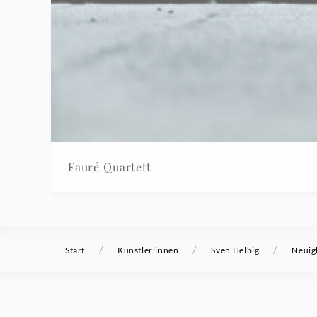
Fauré Quartett
/
/
/
Start
Künstler:innen
Sven Helbig
Neuig