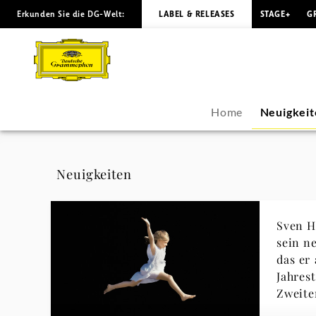
Erkunden Sie die DG-Welt:
LABEL & RELEASES
STAGE+
G
Sven
Helbig
-
Home
Neuigkeit
Neuigkeiten
|
Neuigkeiten
Deutsche
Sven H
Grammophon
sein n
das er 
Jahres
Zweite
geschr