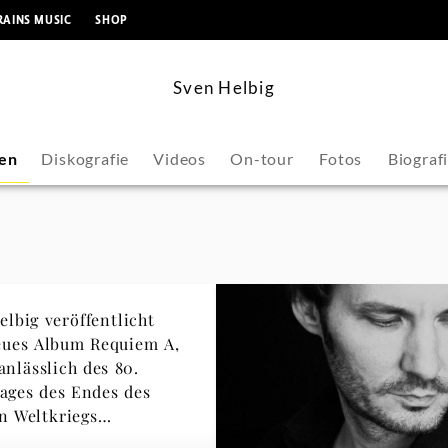
springen
RAINS MUSIC
SHOP
Sven Helbig
en
Diskografie
Videos
On-tour
Fotos
Biograf
elbig veröffentlicht
eues Album Requiem A,
anlässlich des 80.
tages des Endes des
n Weltkriegs
ieben hat.