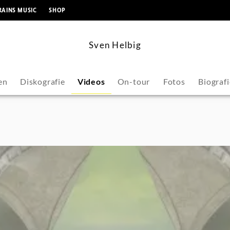
springen
RAINS MUSIC
SHOP
Sven Helbig
en
Diskografie
Videos
On-tour
Fotos
Biografi