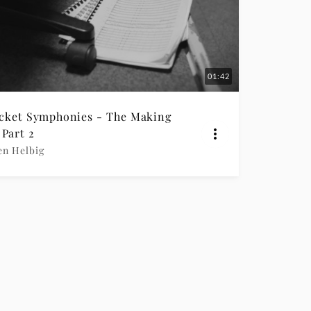
01:42
cket Symphonies - The Making
 Part 2
en Helbig