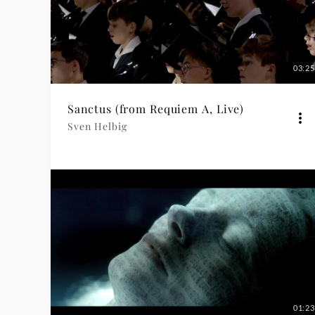
03:25
Sanctus (from Requiem A, Live)
Sven Helbig
01:23