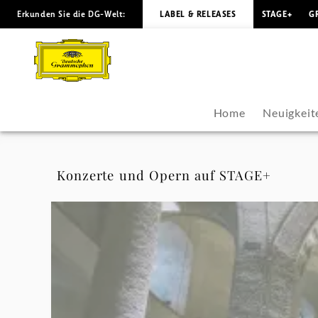
Erkunden Sie die DG-Welt:
LABEL & RELEASES
STAGE+
G
Sven
Helbig
-
Home
Neuigkeit
Videos
|
Konzerte und Opern auf STAGE+
Deutsche
Grammophon