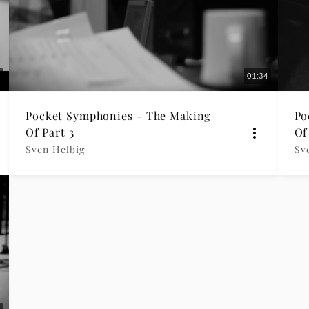
01:34
Pocket Symphonies - The Making
Po
Of Part 3
Of
Sven Helbig
Sv