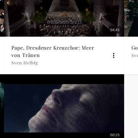
04:41
Pape, Dresdener Kreuzchor: Meer
Go
von Tränen
Sv
Sven Helbig
00:25