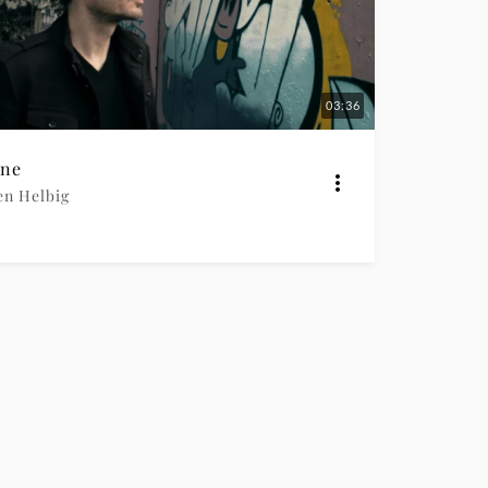
03:36
ne
en Helbig