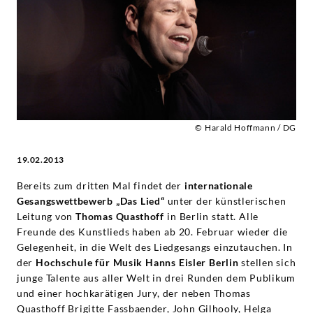
Thomas
Quasthoff
|
Deutsche
© Harald Hoffmann / DG
Grammophon
19.02.2013
Bereits zum dritten Mal findet der
internationale
Gesangswettbewerb „Das Lied“
unter der künstlerischen
Leitung von
Thomas Quasthoff
in Berlin statt. Alle
Freunde des Kunstlieds haben
ab 20. Februar wieder die
Gelegenheit, in die Welt des Liedgesangs einzutauchen. In
der
Hochschule für Musik Hanns Eisler Berlin
stellen sich
junge Talente aus aller Welt in drei Runden dem Publikum
und einer hochkarätigen Jury, der neben Thomas
Quasthoff Brigitte Fassbaender, John Gilhooly, Helga