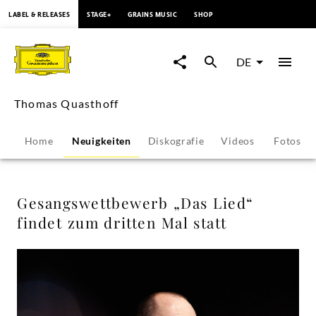
springen
LABEL & RELEASES
STAGE+
GRAINS MUSIC
SHOP
Gesangswettbewerb
„Das
DE
Lied“
Thomas Quasthoff
findet
Home
Neuigkeiten
Diskografie
Videos
Fotos
zum
dritten
Gesangswettbewerb „Das Lied“
findet zum dritten Mal statt
Mal
statt
-