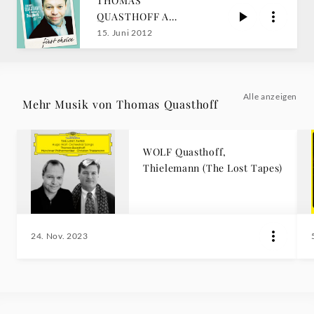
THOMAS
QUASTHOFF A
Romantic Songbook
15. Juni 2012
Alle anzeigen
Mehr Musik von Thomas Quasthoff
WOLF Quasthoff,
Thielemann (The Lost Tapes)
24. Nov. 2023