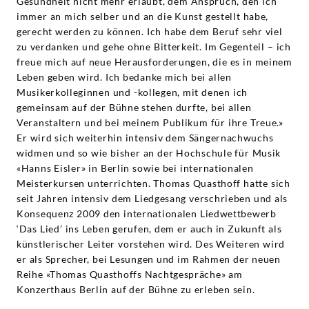
Gesundheit nicht mehr erlaubt, dem Anspruch, den ich
immer an mich selber und an die Kunst gestellt habe,
gerecht werden zu können. Ich habe dem Beruf sehr viel
zu verdanken und gehe ohne Bitterkeit. Im Gegenteil – ich
freue mich auf neue Herausforderungen, die es in meinem
Leben geben wird. Ich bedanke mich bei allen
Musikerkolleginnen und -kollegen, mit denen ich
gemeinsam auf der Bühne stehen durfte, bei allen
Veranstaltern und bei meinem Publikum für ihre Treue.»
Er wird sich weiterhin intensiv dem Sängernachwuchs
widmen und so wie bisher an der Hochschule für Musik
«Hanns Eisler» in Berlin sowie bei internationalen
Meisterkursen unterrichten. Thomas Quasthoff hatte sich
seit Jahren intensiv dem Liedgesang verschrieben und als
Konsequenz 2009 den internationalen Liedwettbewerb
‘Das Lied’ ins Leben gerufen, dem er auch in Zukunft als
künstlerischer Leiter vorstehen wird. Des Weiteren wird
er als Sprecher, bei Lesungen und im Rahmen der neuen
Reihe «Thomas Quasthoffs Nachtgespräche» am
Konzerthaus Berlin auf der Bühne zu erleben sein.