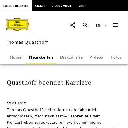
springen
LABEL & RELEASES
STAGE+
GRAINS MUSIC
SHOP
Quasthoff
beendet
DE
Karriere
Thomas Quasthoff
-
Home
Neuigkeiten
Diskografie
Videos
Fotos
Thomas
Quasthoff
Quasthoff beendet Karriere
|
12.01.2012
Deutsche
Thomas Quasthoff meint dazu: «Ich habe mich
entschlossen, mich nach fast 40 Jahren aus dem
Grammophon
Konzertleben zurückzuziehen, weil es mir meine