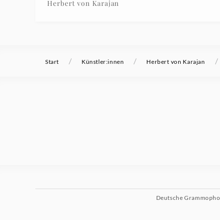
Herbert von Karajan
/
/
/
Start
Künstler:innen
Herbert von Karajan
Deutsche Grammoph