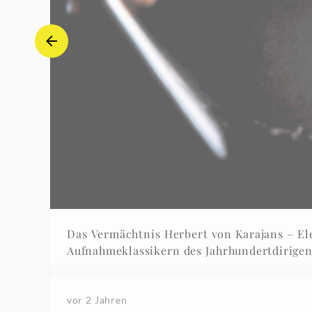
Das Vermächtnis Herbert von Karajans – E
Aufnahmeklassikern des Jahrhundertdirige
vor 2 Jahren