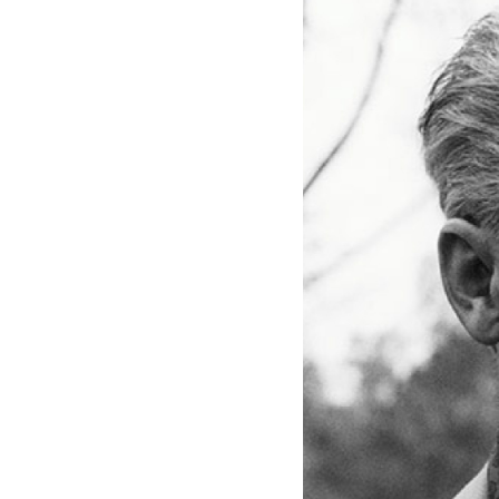
-
Herbert
von
Karajan
|
Deutsche
Grammophon