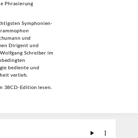
de Phrasierung
ichtigsten Symphonien-
e Grammophon
Schumann und
hen Dirigent und
e Wolfgang Schreiber im
unbedingten
ogie bediente und
it verlieh.
n 38CD-Edition lesen.