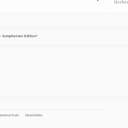
Herber
 – Symphonien-Edition"
Datenschutz
Newsletter