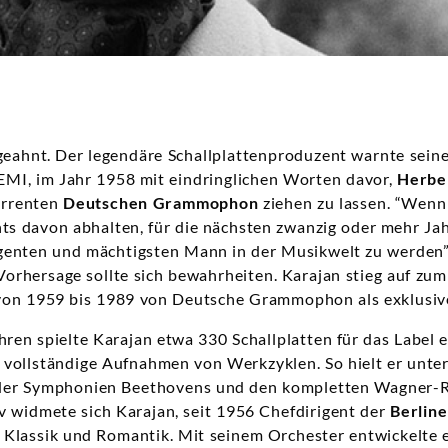
geahnt. Der legendäre Schallplattenproduzent warnte seine
 EMI, im Jahr 1958 mit eindringlichen Worten davor,
Herbe
rrenten
Deutschen Grammophon
ziehen zu lassen. “Wenn
chts davon abhalten, für die nächsten zwanzig oder mehr Ja
genten und mächtigsten Mann in der Musikwelt zu werden”,
rhersage sollte sich bewahrheiten. Karajan stieg auf zum
von 1959 bis 1989 von Deutsche Grammophon als exklusiver
ren spielte Karajan etwa 330 Schallplatten für das Label ei
 vollständige Aufnahmen von Werkzyklen. So hielt er unte
er Symphonien Beethovens und den kompletten Wagner-Rin
iv widmete sich Karajan, seit 1956 Chefdirigent der
Berlin
 Klassik und Romantik. Mit seinem Orchester entwickelte e