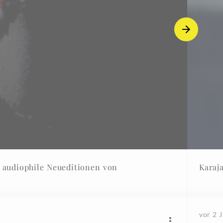
 audiophile Neueditionen von
Karaj
vor 2 