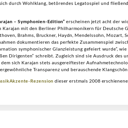
e sich durch Wohlklang, betörendes Legatospiel und fließen
rajan – Symphonien-Edition”
erscheinen jetzt acht der w
on Karajan mit den Berliner Philharmonikern für Deutsch
thoven, Brahms, Bruckner, Haydn, Mendelssohn, Mozart, 
nahmen dokumentieren das perfekte Zusammenspiel zwisc
karnation symphonischer Glanzleistung gefeiert wurde”, wi
en Dirigenten” schreibt. Zugleich sind sie Ausdruck des 
t dem sich Karajan stets ausgereiftester Aufnahmetechnol
rgewöhnliche Transparenz und berauschende Klangschönhe
assikAkzente-Rezension
dieser erstmals 2008 erschienene