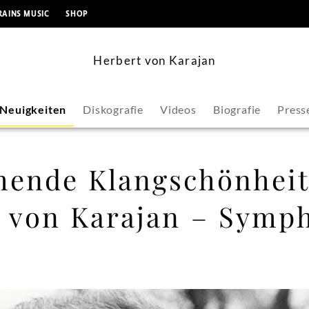
springen
RAINS MUSIC
SHOP
Herbert von Karajan
Neuigkeiten
Diskografie
Videos
Biografie
Press
hende Klangschönheit
t von Karajan – Symp