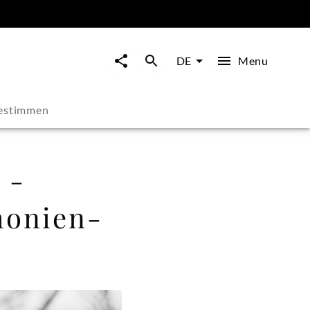
Menu
DE
estimmen
 -
honien-