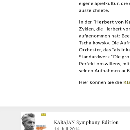
eigene Spielkultur, di
auszeichnete.
In der
“Herbert von Ka
Zyklen, die Herbert v
aufgenommen hat: Bee
Tschaikowsky. Die Auf
Orchester, das “als In
Standardwerk “Die groß
Perfektionswillens, mi
seinen Aufnahmen auße
Hier können Sie die
Kl
KARAJAN Symphony Edition
14. Juli 2014