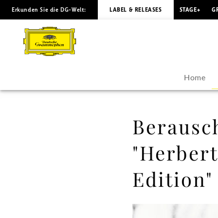
Erkunden Sie die DG-Welt:
LABEL & RELEASES
STAGE+
G
Berauschende
Klangschönheit
-
Home
"Herbert
von
Berausc
Karajan
"Herber
–
Edition"
Symphonien-
Edition"