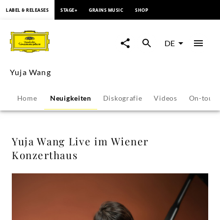
springen
LABEL & RELEASES
STAGE+
GRAINS MUSIC
SHOP
Yuja
Wang
DE
Live
Yuja Wang
im
Home
Neuigkeiten
Diskografie
Videos
On-tour
Wiener
Konzerthaus
Yuja Wang Live im Wiener
Konzerthaus
-
Yuja
Wang