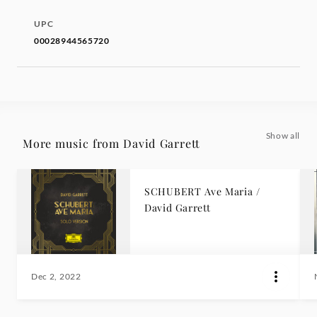
UPC
00028944565720
Show all
More music from David Garrett
SCHUBERT Ave Maria /
David Garrett
Dec 2, 2022