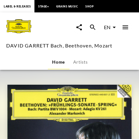
content
LABEL & RELEASES
STAGE+
GRAINS MUSIC
SHOP
DAVID
GARRETT
EN
Bach,
DAVID GARRETT Bach, Beethoven, Mozart
Beethoven,
Home
Artists
Mozart
|
Deutsche
Grammophon