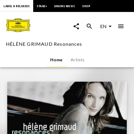
content
LABEL & RELEASES
STAGE+
GRAINS MUSIC
SHOP
HÉLÈNE
GRIMAUD
EN
Resonances
HÉLÈNE GRIMAUD Resonances
|
Home
Artists
Deutsche
Grammophon