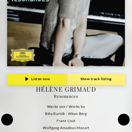
Listen now
Show track listing
HÉLÈNE GRIMAUD
Resonances
Werke von / Works by
Béla Bartók · Alban Berg
Franz Liszt
Wolfgang Amadeus Mozart