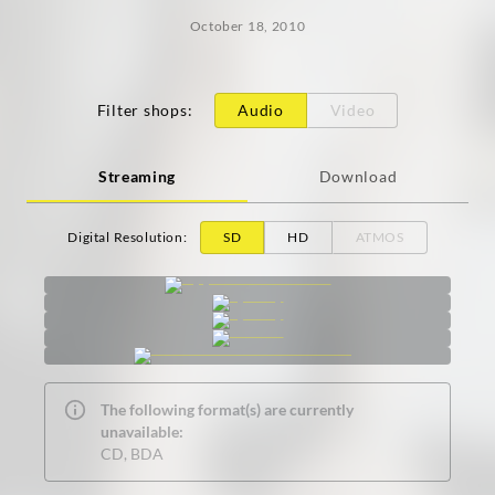
October 18, 2010
Filter shops
:
Audio
Video
Streaming
Download
Digital Resolution
:
SD
HD
ATMOS
The following format(s) are currently
unavailable:
CD, BDA