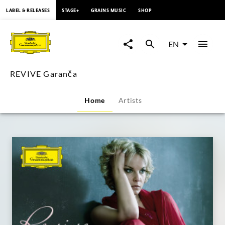
content
LABEL & RELEASES
STAGE+
GRAINS MUSIC
SHOP
REVIVE
Garanča
EN
|
REVIVE Garanča
Deutsche
Home
Artists
Grammophon