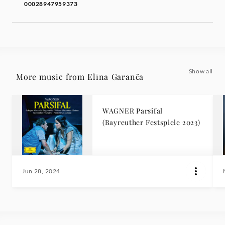
00028947959373
Show all
More music from Elīna Garanča
WAGNER Parsifal
(Bayreuther Festspiele 2023)
Jun 28, 2024