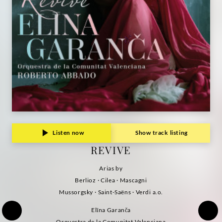
Listen now
Show track listing
REVIVE
Arias by
Berlioz · Cilea · Mascagni
Mussorgsky · Saint-Saëns · Verdi a.o.
Elīna Garanča
Orquestra de la Comunitat Valenciana