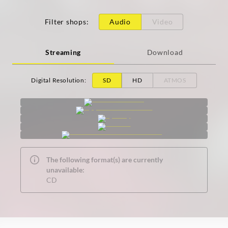
Filter shops
:
Audio
Video
Streaming
Download
Digital Resolution
:
SD
HD
ATMOS
The following format(s) are currently
unavailable:
CD