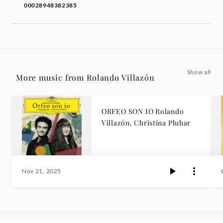
00028948382385
Show all
More music from Rolando Villazón
ORFEO SON IO Rolando
Villazón, Christina Pluhar
Nov 21, 2025