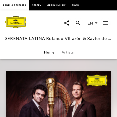
content
LABEL & RELEASES
STAGE+
GRAINS MUSIC
SHOP
SERENATA
LATINA
EN
Rolando
SERENATA LATINA Rolando Villazón & Xavier de Maistre
Villazón
Home
Artists
&
Xavier
de
Maistre
|