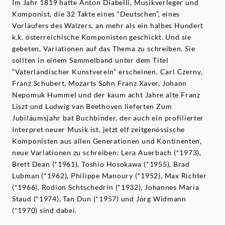
Im Jahr 1819 hatte Anton Diabelli, Musikverleger und
Komponist, die 32 Takte eines “Deutschen”, eines
Vorläufers des Walzers, an mehr als ein halbes Hundert
k.k. österreichische Komponisten geschickt. Und sie
gebeten, Variationen auf das Thema zu schreiben. Sie
sollten in einem Sammelband unter dem Titel
“Vaterländischer Kunstverein” erscheinen. Carl Czerny,
Franz Schubert, Mozarts Sohn Franz Xaver, Johann
Nepomuk Hummel und der kaum acht Jahre alte Franz
Liszt und Ludwig van Beethoven lieferten Zum
Jubiläumsjahr bat Buchbinder, der auch ein profilierter
Interpret neuer Musik ist, jetzt elf zeitgenössische
Komponisten aus allen Generationen und Kontinenten,
neue Variationen zu schreiben: Lera Auerbach (*1973),
Brett Dean (*1961), Toshio Hosokawa (*1955), Brad
Lubman (*1962), Philippe Manoury (*1952), Max Richter
(*1966), Rodion Schtschedrin (*1932), Johannes Maria
Staud (*1974), Tan Dun (*1957) und Jörg Widmann
(*1970) sind dabei.