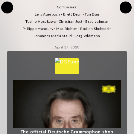
Composers:
Lera Auerbach · Brett Dean · Tan Dun
Toshio Hosokawa · Christian Jost · Brad Lubman
Philippe Manoury · Max Richter · Rodion Shchedrin
Johannes Maria Staud · Jörg Widmann
April 17, 2020
The official Deutsche Grammophon shop