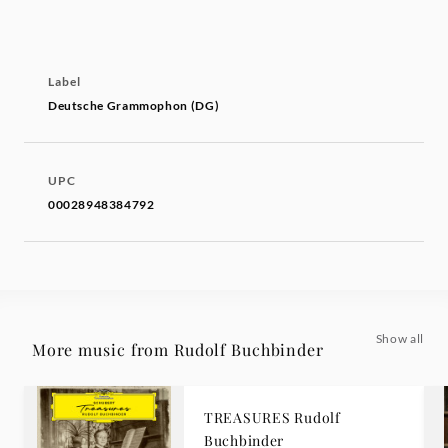
Label
Deutsche Grammophon (DG)
UPC
00028948384792
Show all
More music from Rudolf Buchbinder
TREASURES Rudolf
Buchbinder