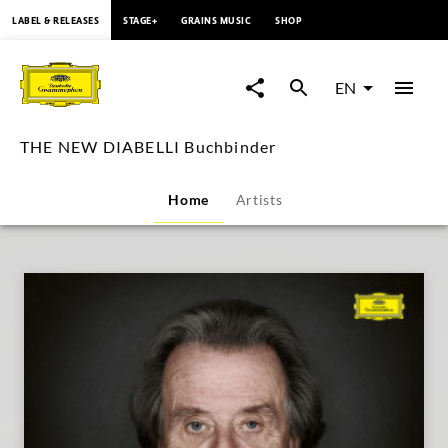
content
LABEL & RELEASES
STAGE+
GRAINS MUSIC
SHOP
THE
NEW
EN
DIABELLI
THE NEW DIABELLI Buchbinder
Buchbinder
Home
Artists
|
Deutsche
Grammophon