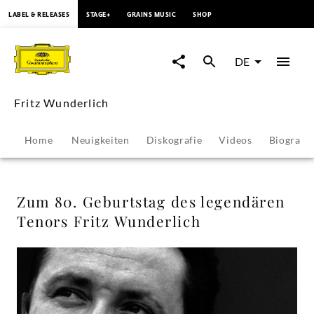
springen
LABEL & RELEASES
STAGE+
GRAINS MUSIC
SHOP
Zum
80.
DE
Geburtstag
Fritz Wunderlich
des
Home
Neuigkeiten
Diskografie
Videos
Biografie
legendären
Tenors
Zum 80. Geburtstag des legendären
Tenors Fritz Wunderlich
Fritz
Wunderlich
-