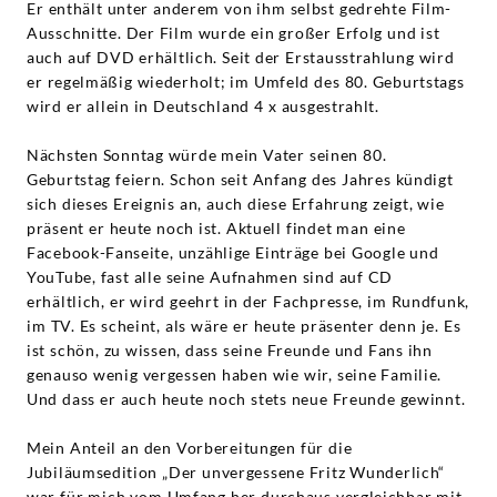
Er enthält unter anderem von ihm selbst gedrehte Film-
Ausschnitte. Der Film wurde ein großer Erfolg und ist
auch auf DVD erhältlich. Seit der Erstausstrahlung wird
er regelmäßig wiederholt; im Umfeld des 80. Geburtstags
wird er allein in Deutschland 4 x ausgestrahlt.
Nächsten Sonntag würde mein Vater seinen 80.
Geburtstag feiern. Schon seit Anfang des Jahres kündigt
sich dieses Ereignis an, auch diese Erfahrung zeigt, wie
präsent er heute noch ist. Aktuell findet man eine
Facebook-Fanseite, unzählige Einträge bei Google und
YouTube, fast alle seine Aufnahmen sind auf CD
erhältlich, er wird geehrt in der Fachpresse, im Rundfunk,
im TV. Es scheint, als wäre er heute präsenter denn je. Es
ist schön, zu wissen, dass seine Freunde und Fans ihn
genauso wenig vergessen haben wie wir, seine Familie.
Und dass er auch heute noch stets neue Freunde gewinnt.
Mein Anteil an den Vorbereitungen für die
Jubiläumsedition „Der unvergessene Fritz Wunderlich“
war für mich vom Umfang her durchaus vergleichbar mit